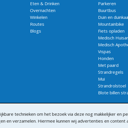
Eten & Drinken
Parkeren
Overnachten
Buurtbus
Winkelen
Duin en duinka
Routes
Mountainbike
Blogs
Fiets opladen
Medisch Huisar
Medisch Apoth
Vispas
Honden
Met paard
Strandregels
Mui
Strandrolstoel
Blote billen st
jkbare technieken om het bezoek via deze nog makkelijker en per
lgen en verzamelen. Hiermee kunnen wij advertenties en content