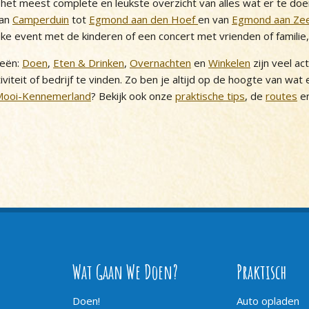
et meest complete en leukste overzicht van alles wat er te doe
van
Camperduin
tot
Egmond aan den Hoef
en van
Egmond aan Ze
uke event met de kinderen of een concert met vrienden of familie
ieën:
Doen
,
Eten & Drinken
,
Overnachten
en
Winkelen
zijn veel ac
iviteit of bedrijf te vinden. Zo ben je altijd op de hoogte van wat
Mooi-Kennemerland
? Bekijk ook onze
praktische tips
, de
routes
en
Wat Gaan We Doen?
Praktisch
Doen!
Auto opladen