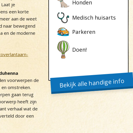
Honden
 Laat je
dens een korte
Medisch huisarts
 meer aan de weet
nd naar bewegend
Parkeren
ma en de moderne
Doen!
overlantaarn-
aduhenna
Bekijk alle handige info
den voorwerpen de
o en omstreken.
erpen gaan terug
oorwerp heeft zijn
ant verhaal wat de
verteld door een