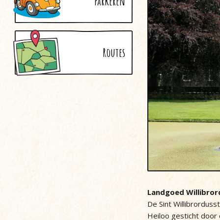
Parkeren
Routes
Landgoed Willibror
De Sint Willibrordusst
Heiloo gesticht door