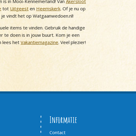
n is in Mooi-Kennemerland! Van
Akersloot
e
tot
Uitgeest
en
Heemskerk
. Of je nu op
, je vindt het op Watgaanwedoen.nl!
tuele items te vinden. Gebruik de handige
 er te doen is in jouw buurt. Kom je een
 lees het
Vakantiemagazine
. Veel plezier!
Informatie
Contact