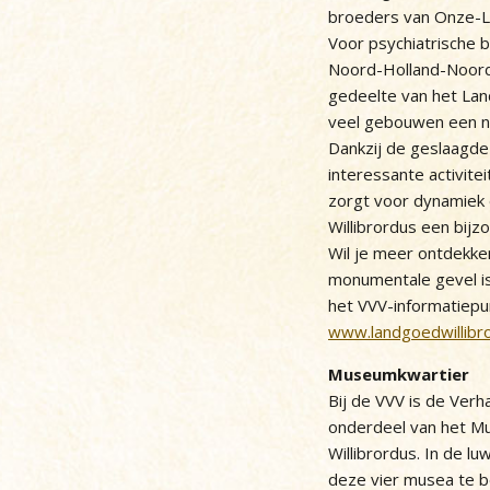
broeders van Onze-L
Voor psychiatrische
Noord-Holland-Noord
gedeelte van het La
veel gebouwen een n
Dankzij de geslaagde
interessante activite
zorgt voor dynamiek
Willibrordus een bijz
Wil je meer ontdekke
monumentale gevel i
het VVV-informatiepu
www.landgoedwillibro
Museumkwartier
Bij de VVV is de Ver
onderdeel van het M
Willibrordus. In de lu
deze vier musea te 