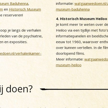
Museum Baduhenna
,
informatie:
watgaanwedoen.nl/a
um
en
Historisch Museum
museum-baduhenna
te reserveren!
4. Historisch Museum Heiloo
Je komt meer te weten over de
loop je langs de verhalen
Heiloo via een tijdlijn met foto’
rleden van de psychiatrie,
informatiepanelen en beeldsch
en en exposities.
eeuw tot 1960, waarover entho
over kunnen vertellen. In de film
doen.nl/verhalenkamer-
doorlopend films.
Meer informatie:
watgaanwedoen
museum-heiloo
ij doen?