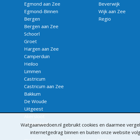
Egmond aan Zee
Beverwijk
Egmond-Binnen
Wijk aan Zee
Bergen
Regio
Bergen aan Zee
Schoorl
Groet
Hargen aan Zee
Camperduin
Heiloo
Limmen
Castricum
Castricum aan Zee
Bakkum
De Woude
Uitgeest
Akersloot
Heemskerk
Watgaanwedoen.nl gebruikt cookies en daarmee vergeli
internetgedrag binnen en buiten onze website vo