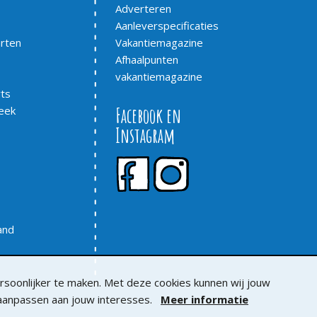
Adverteren
Aanleverspecificaties
arten
Vakantiemagazine
Afhaalpunten
vakantiemagazine
ts
eek
Facebook en
Instagram
rand
soonlijker te maken. Met deze cookies kunnen wij jouw
 aanpassen aan jouw interesses.
Meer informatie