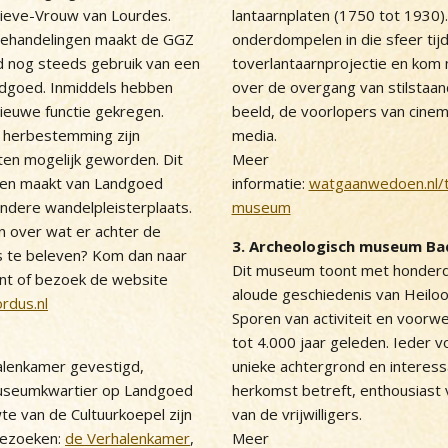
ieve-Vrouw van Lourdes.
lantaarnplaten (1750 tot 1930).
 behandelingen maakt de GGZ
onderdompelen in die sfeer tij
 nog steeds gebruik van een
toverlantaarnprojectie en kom
ndgoed. Inmiddels hebben
over de overgang van stilstaa
ieuwe functie gekregen.
beeld, de voorlopers van cine
 herbestemming zijn
media.
iten mogelijk geworden. Dit
Meer
 en maakt van Landgoed
informatie:
watgaanwedoen.nl/t
ondere wandelpleisterplaats.
museum
n over wat er achter de
3. Archeologisch museum B
s te beleven? Kom dan naar
Dit museum toont met honder
nt of bezoek de website
aloude geschiedenis van Heilo
rdus.nl
Sporen van activiteit en voorw
tot 4.000 jaar geleden. Ieder v
halenkamer gevestigd,
unieke achtergrond en interess
useumkwartier op Landgoed
herkomst betreft, enthousiast 
wte van de Cultuurkoepel zijn
van de vrijwilligers.
bezoeken:
de Verhalenkamer
,
Meer