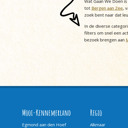
Wat Gaan We Doen is h
tot
Bergen aan Zee
, 
zoek bent naar dat le
In de diverse categor
filters om snel een act
bezoek brengen aan
Mooi-Kennemerland
Regio
Egmond aan den Hoef
Alkmaar