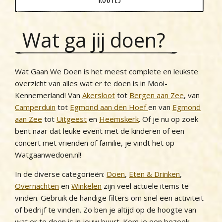
Wat ga jij doen?
Wat Gaan We Doen is het meest complete en leukste
overzicht van alles wat er te doen is in Mooi-
Kennemerland! Van
Akersloot
tot
Bergen aan Zee
, van
Camperduin
tot
Egmond aan den Hoef
en van
Egmond
aan Zee
tot
Uitgeest
en
Heemskerk
. Of je nu op zoek
bent naar dat leuke event met de kinderen of een
concert met vrienden of familie, je vindt het op
Watgaanwedoen.nl!
In de diverse categorieën:
Doen
,
Eten & Drinken
,
Overnachten
en
Winkelen
zijn veel actuele items te
vinden. Gebruik de handige filters om snel een activiteit
of bedrijf te vinden. Zo ben je altijd op de hoogte van
wat er te doen is in jouw buurt. Kom je een bezoek