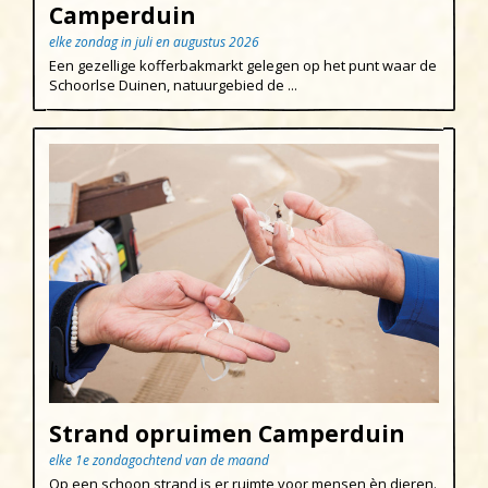
Uitgeest
Camperduin
elke zondag in juli en augustus 2026
Wijk aan Zee
Een gezellige kofferbakmarkt gelegen op het punt waar de
Schoorlse Duinen, natuurgebied de ...
Strand opruimen Camperduin
elke 1e zondagochtend van de maand
Op een schoon strand is er ruimte voor mensen èn dieren.