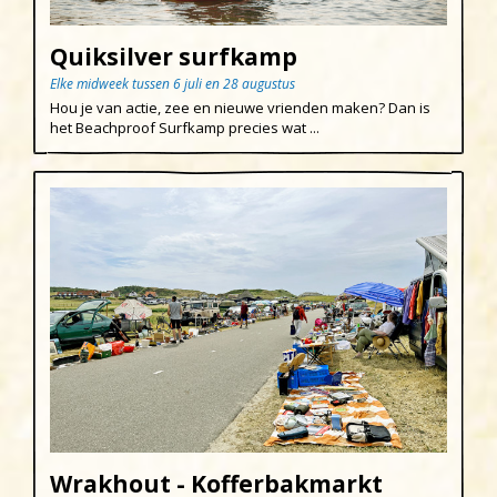
Pasen
Egmond aan den Hoef
Quiksilver surfkamp
Koningsdag
Egmond-Binnen
Elke midweek tussen 6 juli en 28 augustus
Egmond aan Zee
Hou je van actie, zee en nieuwe vrienden maken? Dan is
het Beachproof Surfkamp precies wat ...
Groet
Hargen aan Zee
Heemskerk
Heerhugowaard
Heiloo
Limmen
Regio
Schoorl
Sint Maartenszee
Wrakhout - Kofferbakmarkt