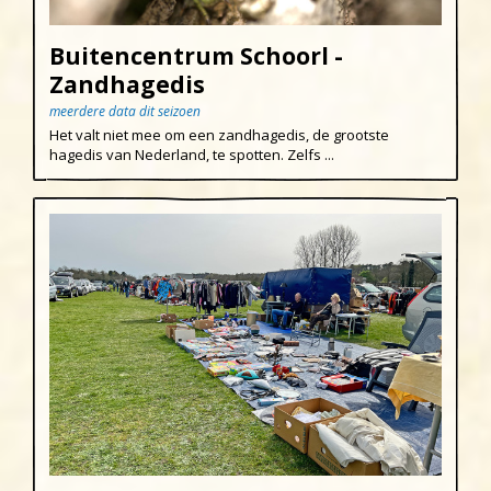
Pasen
Egmond aan den Hoef
Buitencentrum Schoorl -
Koningsdag
Egmond-Binnen
Zandhagedis
Egmond aan Zee
meerdere data dit seizoen
Het valt niet mee om een zandhagedis, de grootste
Groet
hagedis van Nederland, te spotten. Zelfs ...
Hargen aan Zee
Heemskerk
Heerhugowaard
Heiloo
Limmen
Regio
Schoorl
Sint Maartenszee