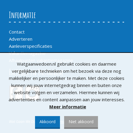
Informatie
Contact
Adverteren
Aanleverspecificaties
Vakantiemagazine
Afhaalpunten vakantiemagazine
Watgaanwedoen.nl gebruikt cookies en daarmee
Facebook en Instagram
vergelijkbare technieken om het bezoek via deze nog
makkelijker en persoonlijker te maken. Met deze cookies
kunnen wij jouw internetgedrag binnen en buiten onze
website volgen en verzamelen. Hiermee kunnen wij
advertenties en content aanpassen aan jouw interesses.
Meer informatie
Akkoord
Niet akkoord
Wat Gaan We Doen /
De Bladenmaaksters
©2019