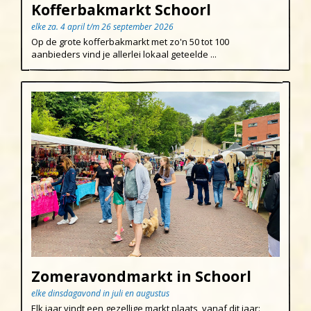
Uitgeest
Kofferbakmarkt Schoorl
elke za. 4 april t/m 26 september 2026
Wijk aan Zee
Op de grote kofferbakmarkt met zo'n 50 tot 100
aanbieders vind je allerlei lokaal geteelde ...
Zomeravondmarkt in Schoorl
elke dinsdagavond in juli en augustus
Elk jaar vindt een gezellige markt plaats, vanaf dit jaar: