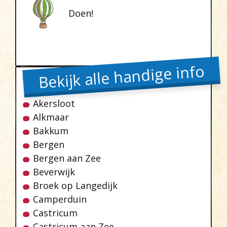
Doen!
Bekijk alle handige info
Waar
Akersloot
Alkmaar
Bakkum
Bergen
Bergen aan Zee
Beverwijk
Broek op Langedijk
Camperduin
Castricum
Castricum aan Zee