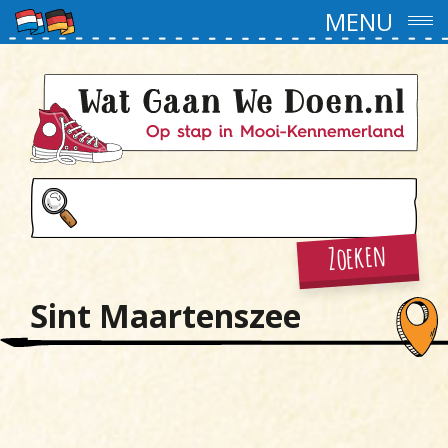
MENU
Zoeken
Sint Maartenszee