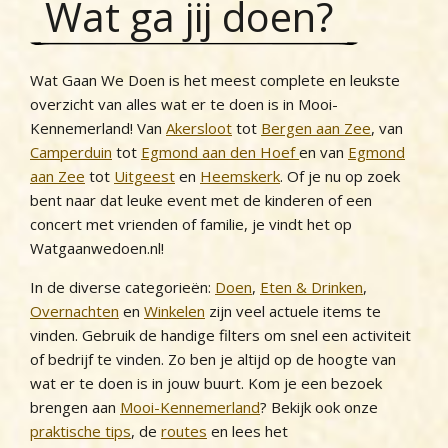
Wat ga jij doen?
Wat Gaan We Doen is het meest complete en leukste
overzicht van alles wat er te doen is in Mooi-
Kennemerland! Van
Akersloot
tot
Bergen aan Zee
, van
Camperduin
tot
Egmond aan den Hoef
en van
Egmond
aan Zee
tot
Uitgeest
en
Heemskerk
. Of je nu op zoek
bent naar dat leuke event met de kinderen of een
concert met vrienden of familie, je vindt het op
Watgaanwedoen.nl!
In de diverse categorieën:
Doen
,
Eten & Drinken
,
Overnachten
en
Winkelen
zijn veel actuele items te
vinden. Gebruik de handige filters om snel een activiteit
of bedrijf te vinden. Zo ben je altijd op de hoogte van
wat er te doen is in jouw buurt. Kom je een bezoek
brengen aan
Mooi-Kennemerland
? Bekijk ook onze
praktische tips
, de
routes
en lees het