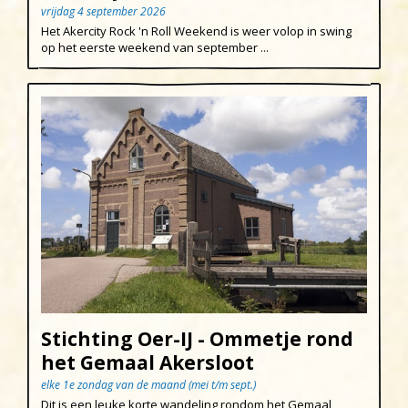
Uitgeest
vrijdag 4 september 2026
Het Akercity Rock 'n Roll Weekend is weer volop in swing
Wijk aan Zee
op het eerste weekend van september ...
Stichting Oer-IJ - Ommetje rond
het Gemaal Akersloot
elke 1e zondag van de maand (mei t/m sept.)
Dit is een leuke korte wandeling rondom het Gemaal