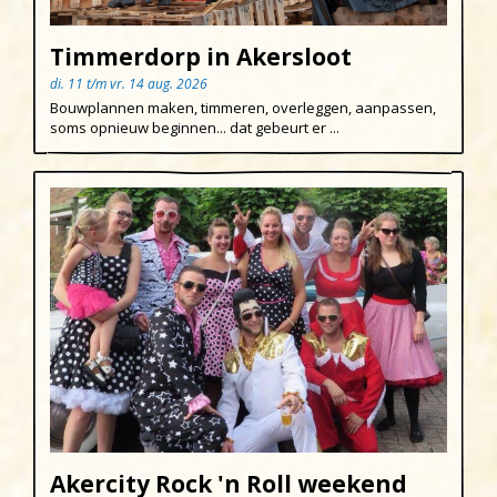
Pasen
Egmond aan den Hoef
Timmerdorp in Akersloot
Koningsdag
Egmond-Binnen
di. 11 t/m vr. 14 aug. 2026
Egmond aan Zee
Bouwplannen maken, timmeren, overleggen, aanpassen,
soms opnieuw beginnen... dat gebeurt er ...
Groet
Hargen aan Zee
Heemskerk
Heerhugowaard
Heiloo
Limmen
Regio
Schoorl
Sint Maartenszee
Akercity Rock 'n Roll weekend