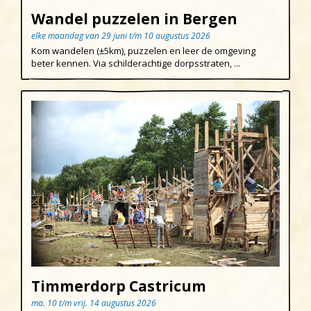
Pasen
Egmond aan den Hoef
Wandel puzzelen in Bergen
Koningsdag
elke maandag van 29 juni t/m 10 augustus 2026
Egmond-Binnen
Kom wandelen (±5km), puzzelen en leer de omgeving
beter kennen. Via schilderachtige dorpsstraten, ...
Egmond aan Zee
Groet
Hargen aan Zee
Heemskerk
Heerhugowaard
Heiloo
Limmen
Regio
Schoorl
Timmerdorp Castricum
Sint Maartenszee
ma. 10 t/m vrij. 14 augustus 2026