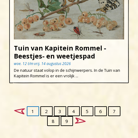
Tuin van Kapitein Rommel -
Beestjes- en weetjespad
woe. 12 t/m vrij. 14 augustus 2026
De natuur staat volop in de schijnwerpers. In de Tuin van
Kapitein Rommel is er een vrolijk ...
1
2
3
4
5
6
7
8
9