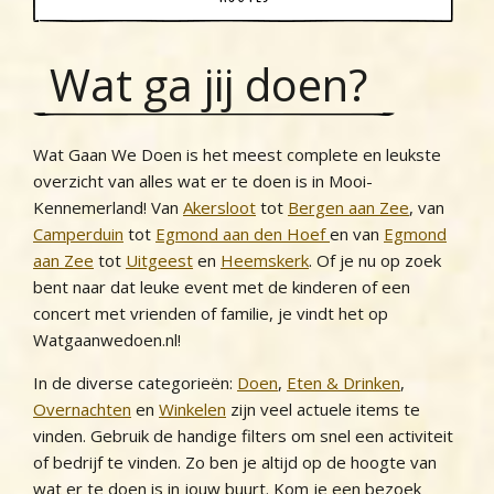
Wat ga jij doen?
Wat Gaan We Doen is het meest complete en leukste
overzicht van alles wat er te doen is in Mooi-
Kennemerland! Van
Akersloot
tot
Bergen aan Zee
, van
Camperduin
tot
Egmond aan den Hoef
en van
Egmond
aan Zee
tot
Uitgeest
en
Heemskerk
. Of je nu op zoek
bent naar dat leuke event met de kinderen of een
concert met vrienden of familie, je vindt het op
Watgaanwedoen.nl!
In de diverse categorieën:
Doen
,
Eten & Drinken
,
Overnachten
en
Winkelen
zijn veel actuele items te
vinden. Gebruik de handige filters om snel een activiteit
of bedrijf te vinden. Zo ben je altijd op de hoogte van
wat er te doen is in jouw buurt. Kom je een bezoek