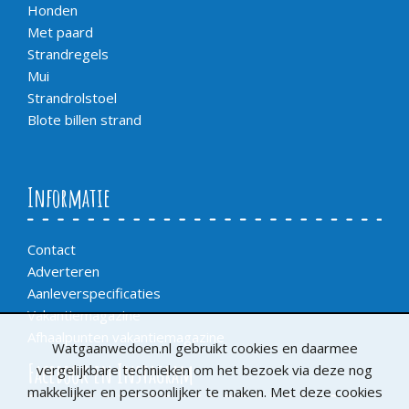
Honden
Met paard
Strandregels
Mui
Strandrolstoel
Blote billen strand
Informatie
Contact
Adverteren
Aanleverspecificaties
Vakantiemagazine
Afhaalpunten vakantiemagazine
Watgaanwedoen.nl gebruikt cookies en daarmee
Facebook en Instagram
vergelijkbare technieken om het bezoek via deze nog
makkelijker en persoonlijker te maken. Met deze cookies