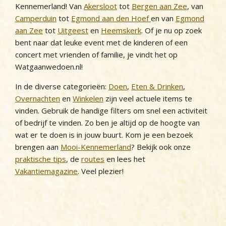
Kennemerland! Van
Akersloot
tot
Bergen aan Zee
, van
Camperduin
tot
Egmond aan den Hoef
en van
Egmond
aan Zee
tot
Uitgeest
en
Heemskerk
. Of je nu op zoek
bent naar dat leuke event met de kinderen of een
concert met vrienden of familie, je vindt het op
Watgaanwedoen.nl!
In de diverse categorieën:
Doen
,
Eten & Drinken
,
Overnachten
en
Winkelen
zijn veel actuele items te
vinden. Gebruik de handige filters om snel een activiteit
of bedrijf te vinden. Zo ben je altijd op de hoogte van
wat er te doen is in jouw buurt. Kom je een bezoek
brengen aan
Mooi-Kennemerland
? Bekijk ook onze
praktische tips
, de
routes
en lees het
Vakantiemagazine
. Veel plezier!