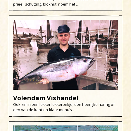
prieel, schutting, blokhut, noem het ...
Egmond aan den Hoef
Egmond-Binnen
Egmond aan Zee
Groet
Hargen aan Zee
Heemskerk
Heerhugowaard
Heiloo
Limmen
Volendam Vishandel
Regio
Ook zin in een lekker lekkerbekje, een heerlijke haring of
een van de kant-en-klaar menu’s ...
Schoorl
Sint Maartenszee