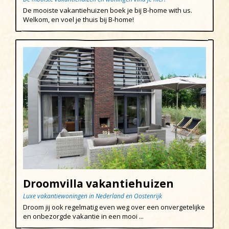
De mooiste vakantiehuizen boek je bij B-home with us.
Egmond aan den Hoef
Welkom, en voel je thuis bij B-home!
Egmond-Binnen
Egmond aan Zee
Groet
Hargen aan Zee
Heemskerk
Heerhugowaard
Heiloo
Limmen
Regio
Droomvilla vakantiehuizen
Schoorl
Luxe vakantiewoningen in Nederland en Oostenrijk
Droom jij ook regelmatig even weg over een onvergetelijke
Sint Maartenszee
en onbezorgde vakantie in een mooi ...