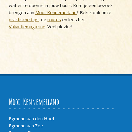
wat er te doen is in jouw buurt. Kom je een bezoek
brengen aan
Mooi-Kennemerland
? Bekijk ook onze
praktische tips
, de
routes
en lees het
Vakantiemagazine
. Veel plezier!
Mooi-Kennemerland
Egmond aan den Hoef
Egmond aan Zee