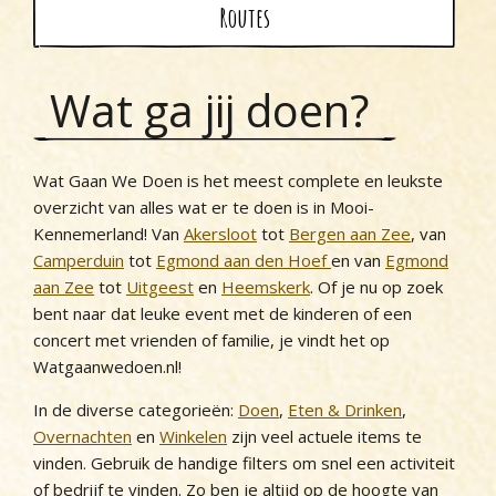
Routes
Wat ga jij doen?
Wat Gaan We Doen is het meest complete en leukste
overzicht van alles wat er te doen is in Mooi-
Kennemerland! Van
Akersloot
tot
Bergen aan Zee
, van
Camperduin
tot
Egmond aan den Hoef
en van
Egmond
aan Zee
tot
Uitgeest
en
Heemskerk
. Of je nu op zoek
bent naar dat leuke event met de kinderen of een
concert met vrienden of familie, je vindt het op
Watgaanwedoen.nl!
In de diverse categorieën:
Doen
,
Eten & Drinken
,
Overnachten
en
Winkelen
zijn veel actuele items te
vinden. Gebruik de handige filters om snel een activiteit
of bedrijf te vinden. Zo ben je altijd op de hoogte van