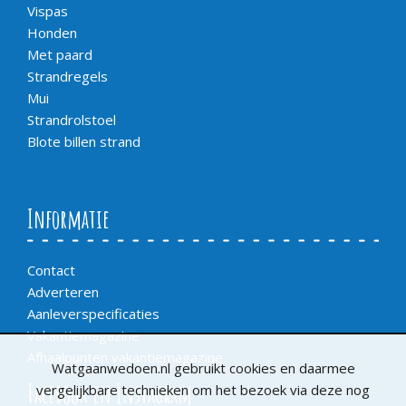
Vispas
Honden
Met paard
Strandregels
Mui
Strandrolstoel
Blote billen strand
Informatie
Contact
Adverteren
Aanleverspecificaties
Vakantiemagazine
Afhaalpunten vakantiemagazine
Watgaanwedoen.nl gebruikt cookies en daarmee
Facebook en Instagram
vergelijkbare technieken om het bezoek via deze nog