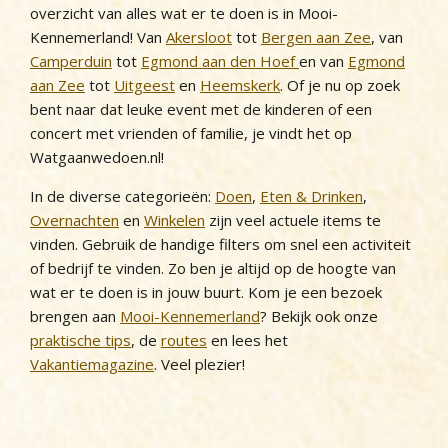
overzicht van alles wat er te doen is in Mooi-
Kennemerland! Van
Akersloot
tot
Bergen aan Zee
, van
Camperduin
tot
Egmond aan den Hoef
en van
Egmond
aan Zee
tot
Uitgeest
en
Heemskerk
. Of je nu op zoek
bent naar dat leuke event met de kinderen of een
concert met vrienden of familie, je vindt het op
Watgaanwedoen.nl!
In de diverse categorieën:
Doen
,
Eten & Drinken
,
Overnachten
en
Winkelen
zijn veel actuele items te
vinden. Gebruik de handige filters om snel een activiteit
of bedrijf te vinden. Zo ben je altijd op de hoogte van
wat er te doen is in jouw buurt. Kom je een bezoek
brengen aan
Mooi-Kennemerland
? Bekijk ook onze
praktische tips
, de
routes
en lees het
Vakantiemagazine
. Veel plezier!