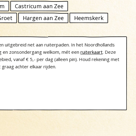
um
Castricum aan Zee
Groet
Hargen aan Zee
Heemskerk
en uitgebreid net aan ruiterpaden. In het Noordhollands
ang en zonsondergang welkom, mét een
ruiterkaart
. Deze
ebied, vanaf € 5,- per dag (alleen pin). Houd rekening met
 graag achter elkaar rijden.