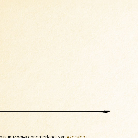
n is in Mooi-Kennemerland! Van
Akersloot