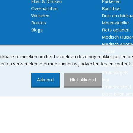
Eten & Drinken
Parkeren
Overnachten
Buurtbus
Winkelen
Duin en duinka
Routes
Mountainbike
Blogs
Fiets opladen
Medisch Huisar
Medisch Apoth
Vispas
jkbare technieken om het bezoek via deze nog makkelijker en per
Honden
lgen en verzamelen. Hiermee kunnen wij advertenties en content
Met paard
Strandregels
Akkoord
Niet akkoord
Mui
Strandrolstoel
Blote billen st