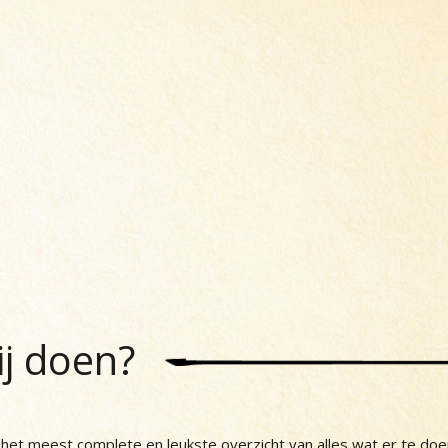
ij doen?
et meest complete en leukste overzicht van alles wat er te doe