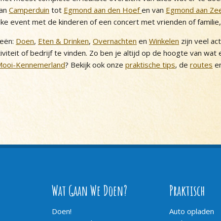
van
Camperduin
tot
Egmond aan den Hoef
en van
Egmond aan Ze
uke event met de kinderen of een concert met vrienden of familie
ieën:
Doen
,
Eten & Drinken
,
Overnachten
en
Winkelen
zijn veel ac
iviteit of bedrijf te vinden. Zo ben je altijd op de hoogte van wat
Mooi-Kennemerland
? Bekijk ook onze
praktische tips
, de
routes
en
Wat Gaan We Doen?
Praktisch
Doen!
Auto opladen