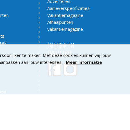
Adverteren
Aanleverspecificaties
arten
Vakantiemagazine
Afhaalpunten
vakantiemagazine
ts
eek
Facebook en
Instagram
soonlijker te maken. Met deze cookies kunnen wij jouw
 aanpassen aan jouw interesses.
Meer informatie
rand