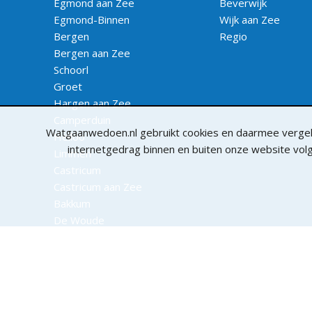
Egmond aan Zee
Beverwijk
Egmond-Binnen
Wijk aan Zee
Bergen
Regio
Bergen aan Zee
Schoorl
Groet
Hargen aan Zee
Camperduin
Watgaanwedoen.nl gebruikt cookies en daarmee vergeli
Heiloo
internetgedrag binnen en buiten onze website vo
Limmen
Castricum
Castricum aan Zee
Bakkum
De Woude
Uitgeest
Akersloot
Heemskerk
Wat Gaan We Doen /
De Bladenmaaksters
©2019