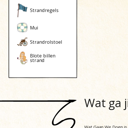
Strandregels
Mui
Strandrolstoel
Blote billen
strand
Wat ga j
Wat Gaan We Doen is h