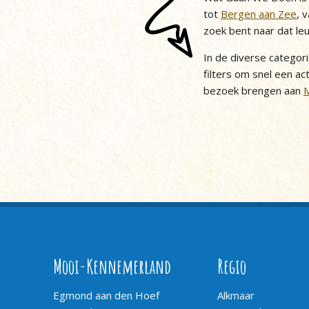
tot
Bergen aan Zee
, 
zoek bent naar dat le
In de diverse categor
filters om snel een act
bezoek brengen aan
Mooi-Kennemerland
Regio
Egmond aan den Hoef
Alkmaar