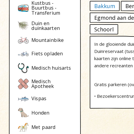
Kustbus -
Bakkum
Be
Buurtbus -
Transferium
Egmond aan de
Duin en
duinkaarten
Schoorl
Mountainbike
In de glooiende dui
Duinreservaat (tu
Fiets opladen
kaarten zijn online
andere recreanten e
Medisch huisarts
Medisch
Gratis parkeren (o
Apotheek
• Bezoekerscentru
Vispas
Honden
Met paard