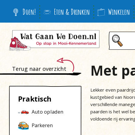
Doen!
Eten & Drinken
Winkelen
Met p
Terug naar overzicht
Lekker even paardrijde
Praktisch
kustgebied van Noord-
verschillende manege
paarden is het wel be
Auto opladen
voldoende rij ervarin
Parkeren