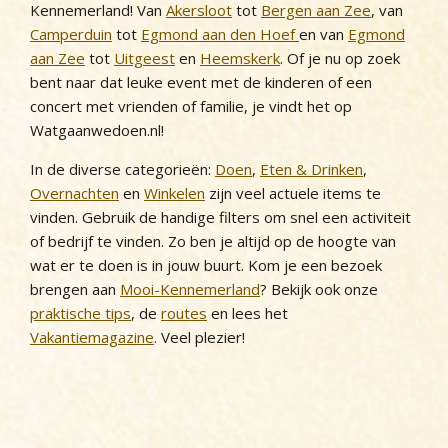
Kennemerland! Van
Akersloot
tot
Bergen aan Zee
, van
Camperduin
tot
Egmond aan den Hoef
en van
Egmond
aan Zee
tot
Uitgeest
en
Heemskerk
. Of je nu op zoek
bent naar dat leuke event met de kinderen of een
concert met vrienden of familie, je vindt het op
Watgaanwedoen.nl!
In de diverse categorieën:
Doen
,
Eten & Drinken
,
Overnachten
en
Winkelen
zijn veel actuele items te
vinden. Gebruik de handige filters om snel een activiteit
of bedrijf te vinden. Zo ben je altijd op de hoogte van
wat er te doen is in jouw buurt. Kom je een bezoek
brengen aan
Mooi-Kennemerland
? Bekijk ook onze
praktische tips
, de
routes
en lees het
Vakantiemagazine
. Veel plezier!