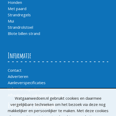
Honden
Met paard
Strandregels
Mui
Strandrolstoel
Blote billen strand
Informatie
Contact
Adverteren
Aanleverspecificaties
Vakantiemagazine
Afhaalpunten vakantiemagazine
Watgaanwedoen.nl gebruikt cookies en daarmee
Facebook en Instagram
vergelijkbare technieken om het bezoek via deze nog
makkelijker en persoonlijker te maken. Met deze cookies