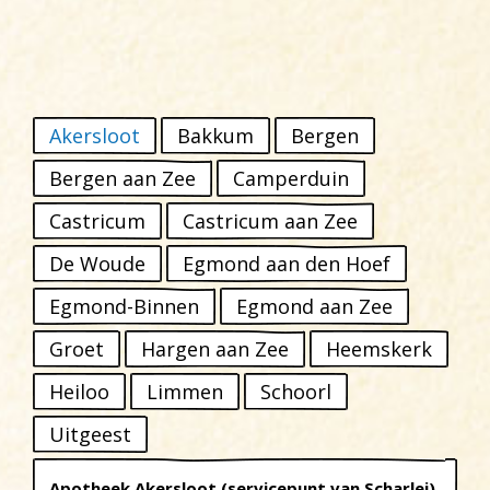
Akersloot
Bakkum
Bergen
Bergen aan Zee
Camperduin
Castricum
Castricum aan Zee
De Woude
Egmond aan den Hoef
Egmond-Binnen
Egmond aan Zee
Groet
Hargen aan Zee
Heemskerk
Heiloo
Limmen
Schoorl
Uitgeest
Apotheek Akersloot (servicepunt van Scharlei)