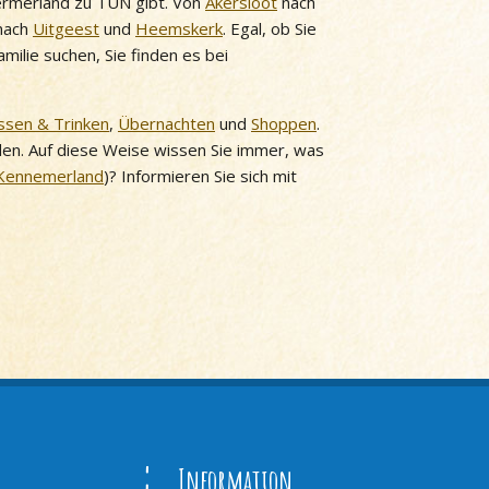
ermerland zu TUN gibt. Von
Akersloot
nach
nach
Uitgeest
und
Heemskerk
. Egal, ob Sie
ilie suchen, Sie finden es bei
ssen & Trinken
,
Übernachten
und
Shoppen
.
nden. Auf diese Weise wissen Sie immer, was
Kennemerland
)? Informieren Sie sich mit
Information