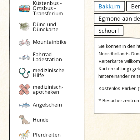
Küstenbus -
Bakkum
Be
Ortsbus -
Transferium
Egmond aan de
Düne und
Dünekarte
Schoorl
Mountainbike
Sie können in den 
Noordhollands Dün
Fahrrad
Ladestation
Reiterkarte willko
Kartenzahlung) gek
medizinische
Hilfe
hintereinander reit
medizinisch-
Kostenlos Parken (
apotheken
* Besucherzentrum
Angelschein
Hunde
Pferdreiten