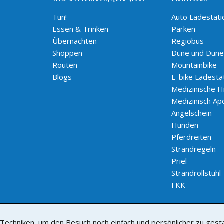
Tun!
Auto Ladestati
Essen & Trinken
Parken
Übernachten
Regiobus
Shoppen
Düne und Düne
Routen
Mountainbike
Blogs
E-bike Ladesta
Medizinische Hi
Medizinisch Ap
Angelschein
Hunden
Pferdreiten
Strandregeln
Priel
Strandrollstuhl
FKK
chniken, um den Besuch noch einfach und persönlicher zu gestalt