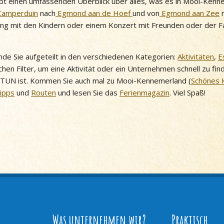
t einen umfassenden Überblick über alles, was es in Mooi-Kenn
Camperduin
nach
Egmond aan de Hoef
und von
Egmond aan Zee
ung mit den Kindern oder einem Konzert mit Freunden oder der Fam
 finde Sie aufgeteilt in den verschiedenen Kategorien:
Aktivitäten
,
E
chen Filter, um eine Aktivität oder ein Unternehmen schnell zu fi
 TUN ist. Kommen Sie auch mal zu Mooi-Kennemerland (
Schönes 
Tipps
und
Routen
und lesen Sie das
Ferienmagazin
. Viel Spaß!
Was unternehmen wir?
Praktisch