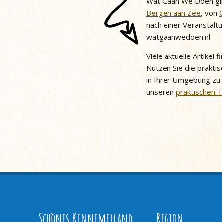
Wat Gaan We Doen gib
Bergen aan Zee
, von
nach einer Veranstalt
watgaanwedoen.nl
Viele aktuelle Artikel
Nutzen Sie die praktis
in Ihrer Umgebung zu
unseren
praktischen 
Schönes Kennemerland
Region