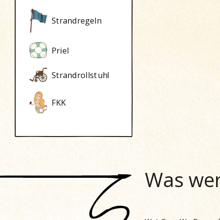
Strandregeln
Priel
Strandrollstuhl
FKK
Was wer