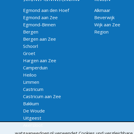
Egmond aan den Hoef
Alkmaar
Egmond aan Zee
Beverwijk
Egmond-Binnen
Wijk aan Zee
Bergen
Region
Bergen aan Zee
Schoorl
Groet
Hargen aan Zee
Camperduin
Heiloo
Limmen
Castricum
Castricum aan Zee
Bakkum
De Woude
Uitgeest
Akersloot
Heemskerk
watgaanwedoen.nl verwendet Cookies und vergleichbare Te