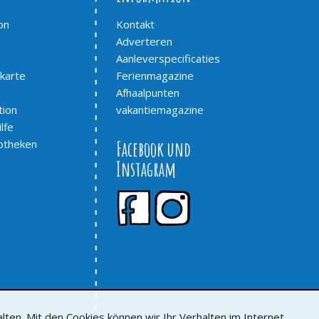
on
Kontakt
Adverteren
Aanleverspecificaties
karte
Ferienmagazine
Afhaalpunten
tion
vakantiemagazine
lfe
otheken
Facebook und
Instagram
en. Mit den Cookies können wir Ihr Verhalten im Internet