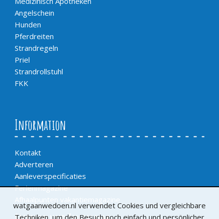
Medizinisch Apotheken
Angelschein
Hunden
Pferdreiten
Strandregeln
Priel
Strandrollstuhl
FKK
Information
Kontakt
Adverteren
Aanleverspecificaties
Ferienmagazine
Afhaalpunten vakantiemagazine
watgaanwedoen.nl verwendet Cookies und vergleichbare
Techniken, um den Besuch noch einfach und persönlicher