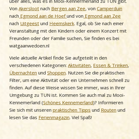
über alles, was es in Mooi-Kennermerland zu TUN gibt.
Von
Akersloot
nach
Bergen aan Zee
, von
Camperduin
nach
Egmond aan de Hoef
und von
Egmond aan Zee
nach
Uitgeest
und
Heemskerk
. Egal, ob Sie nach einer
Veranstaltung mit den Kindern oder einem Konzert mit
Freunden oder der Familie suchen, Sie finden es bei
watgaanwedoen.nl
Viele aktuelle Artikel finde Sie aufgeteilt in den
verschiedenen Kategorien:
Aktivitäten
,
Essen & Trinken
,
Übernachten
und
Shoppen
. Nutzen Sie die praktischen
Filter, um eine Aktivität oder ein Unternehmen schnell zu
finden. Auf diese Weise wissen Sie immer, was in Ihrer
Umgebung zu TUN ist. Kommen Sie auch mal zu Mooi-
Kennemerland (
Schönes Kennemerland
)? Informieren
Sie sich mit unseren
praktischen Tipps
und
Routen
und
lesen Sie das
Ferienmagazin
. Viel Spaß!