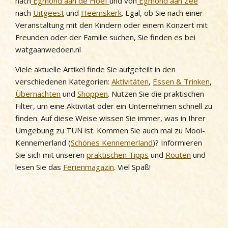
nach
Egmond aan de Hoef
und von
Egmond aan Zee
nach
Uitgeest
und
Heemskerk
. Egal, ob Sie nach einer
Veranstaltung mit den Kindern oder einem Konzert mit
Freunden oder der Familie suchen, Sie finden es bei
watgaanwedoen.nl
Viele aktuelle Artikel finde Sie aufgeteilt in den
verschiedenen Kategorien:
Aktivitäten
,
Essen & Trinken
,
Übernachten
und
Shoppen
. Nutzen Sie die praktischen
Filter, um eine Aktivität oder ein Unternehmen schnell zu
finden. Auf diese Weise wissen Sie immer, was in Ihrer
Umgebung zu TUN ist. Kommen Sie auch mal zu Mooi-
Kennemerland (
Schönes Kennemerland
)? Informieren
Sie sich mit unseren
praktischen Tipps
und
Routen
und
lesen Sie das
Ferienmagazin
. Viel Spaß!