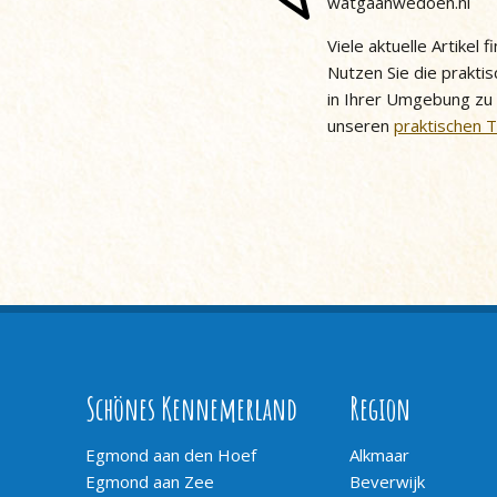
watgaanwedoen.nl
Viele aktuelle Artikel
Nutzen Sie die praktis
in Ihrer Umgebung zu
unseren
praktischen 
Schönes Kennemerland
Region
Egmond aan den Hoef
Alkmaar
Egmond aan Zee
Beverwijk