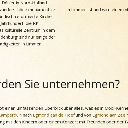
n Dörfer in Nord-Holland
wunderschöne monumentale
In Limmen ist und wird einem ni
ändisch-reformierte Kirche
Jahrhundert, die RK
as kulturelle Zentrum in dem
denburg' sind nur einige der
rdigkeiten in Limmen.
den Sie unternehmen?
t einen umfassenden Überblick über alles, was es in Mooi-Kenn
Camperduin
nach
Egmond aan de Hoef
und von
Egmond aan Zee
ung mit den Kindern oder einem Konzert mit Freunden oder der Fam