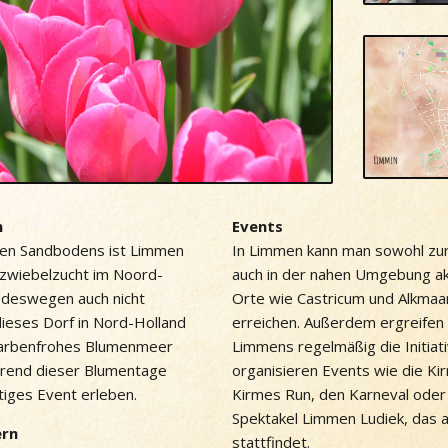
n
Events
ten Sandbodens ist Limmen
In Limmen kann man sowohl zu
zwiebelzucht im Noord-
auch in der nahen Umgebung ak
 deswegen auch nicht
Orte wie Castricum und Alkmaar
dieses Dorf in Nord-Holland
erreichen. Außerdem ergreifen
n farbenfrohes Blumenmeer
Limmens regelmäßig die Initiat
hrend dieser Blumentage
organisieren Events wie die K
tiges Event erleben.
Kirmes Run, den Karneval oder 
Spektakel Limmen Ludiek, das al
ern
stattfindet.