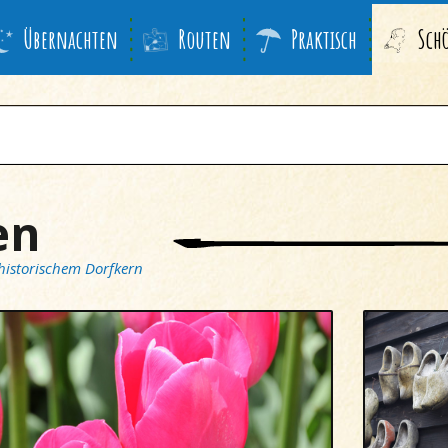
Übernachten
Routen
Praktisch
Sch
en
historischem Dorfkern