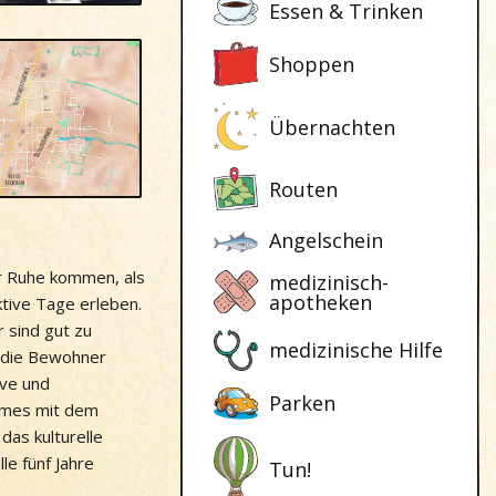
Essen & Trinken
Shoppen
Übernachten
Routen
Angelschein
r Ruhe kommen, als
medizinisch-
apotheken
tive Tage erleben.
 sind gut zu
medizinische Hilfe
 die Bewohner
ive und
Parken
irmes mit dem
das kulturelle
le fünf Jahre
Tun!