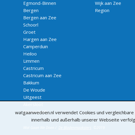
Egmond-Binnen
Wijk aan Zee
Bergen
Region
Bergen aan Zee
Schoorl
Groet
Hargen aan Zee
Camperduin
Heiloo
Limmen
Castricum
Castricum aan Zee
Bakkum
De Woude
Uitgeest
Akersloot
Heemskerk
watgaanwedoen.nl verwendet Cookies und vergleichbare Te
innerhalb und außerhalb unserer Webseite verfol
Wat Gaan We Doen /
De Bladenmaaksters
©2019