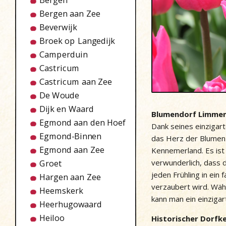
Bergen
Bergen aan Zee
Beverwijk
Broek op Langedijk
Camperduin
Castricum
Castricum aan Zee
De Woude
Dijk en Waard
Blumendorf Limme
Egmond aan den Hoef
Dank seines einzigar
Egmond-Binnen
das Herz der Blumen
Egmond aan Zee
Kennemerland. Es ist
verwunderlich, dass 
Groet
jeden Frühling in ei
Hargen aan Zee
verzaubert wird. Wä
Heemskerk
kann man ein einzigar
Heerhugowaard
Heiloo
Historischer Dorfk