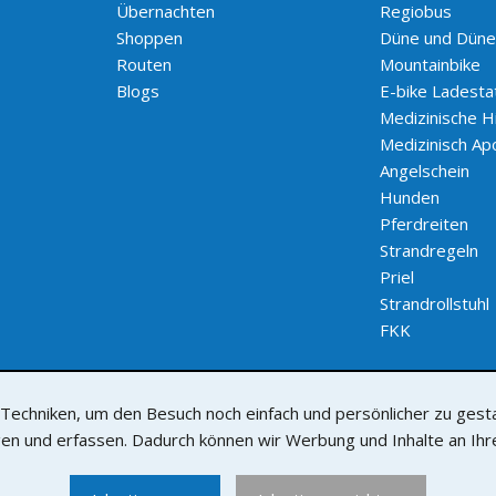
Übernachten
Regiobus
Shoppen
Düne und Düne
Routen
Mountainbike
Blogs
E-bike Ladesta
Medizinische Hi
Medizinisch Ap
Angelschein
Hunden
Pferdreiten
Strandregeln
Priel
Strandrollstuhl
FKK
chniken, um den Besuch noch einfach und persönlicher zu gestalt
gen und erfassen. Dadurch können wir Werbung und Inhalte an I