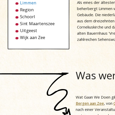
Als eines der älteste
Limmen
beherbergt Limmen 
Region
Gebäude. Die niederl
Schoorl
aus dem dreizehnten 
Sint Maartenszee
Corneliuskirche und d
Uitgeest
alten Bauernhaus 'Vre
Wijk aan Zee
zahlreichen Sehenswü
Was wer
Wat Gaan We Doen gib
Bergen aan Zee
, von
nach einer Veranstalt