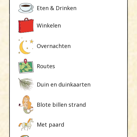
Eten & Drinken
Winkelen
Overnachten
Routes
Duin en duinkaarten
Blote billen strand
Met paard