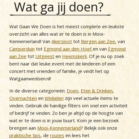
Wat ga jij doen?
Wat Gaan We Doen is het meest complete en leukste
overzicht van alles wat er te doen is in Mooi-
Kennemerland! Van
Akersloot
tot
Bergen aan Zee
, van
Camperduin
tot
Egmond aan den Hoef
en van
Egmond
aan Zee
tot
Uitgeest
en
Heemskerk
. Of je nu op zoek
bent naar dat leuke event met de kinderen of een
concert met vrienden of familie, je vindt het op
Watgaanwedoen.nl!
In de diverse categorieën:
Doen
,
Eten & Drinken
,
Overnachten
en
Winkelen
zijn veel actuele items te
vinden. Gebruik de handige filters om snel een activiteit
of bedrijf te vinden. Zo ben je altijd op de hoogte van
wat er te doen is in jouw buurt. Kom je een bezoek
brengen aan
Mooi-Kennemerland
? Bekijk ook onze
praktische tips
, de
routes
en lees het