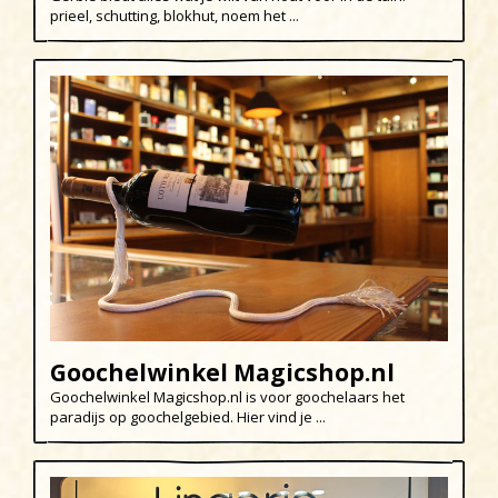
prieel, schutting, blokhut, noem het ...
Egmond aan den Hoef
Egmond-Binnen
Egmond aan Zee
Groet
Hargen aan Zee
Heemskerk
Heerhugowaard
Heiloo
Limmen
Goochelwinkel Magicshop.nl
Regio
Goochelwinkel Magicshop.nl is voor goochelaars het
paradijs op goochelgebied. Hier vind je ...
Schoorl
Sint Maartenszee