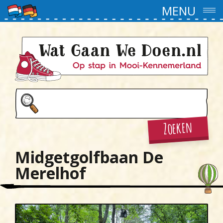
MENU
Zoeken
Midgetgolfbaan De
Merelhof