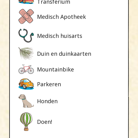
Transferium
Medisch Apotheek
Medisch huisarts
Duin en duinkaarten
Mountainbike
Parkeren
Honden
Doen!