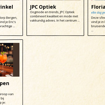
winkel
JPC Optiek
Flori
Oogmode en trends, JPC Optiek
elke dag g
combineert kwaliteit en mode met
dorp Bergen,
Deze sfe
vakkundig advies. In het centrum ...
nd je Eric's
vind je in
achtige ...
bruisende
...
open
Siroop van
 bij
p je: