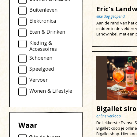
Eric's Land
Buitenleven
elke dag geopend
Elektronica
Aan de rand van het 
midden in de velden vi
Eten & Drinken
Landwinkel, met een pr
Kleding &
Accessoires
Schoenen
Speelgoed
Vervoer
Wonen & Lifestyle
Bigallet sir
online verkoop
De lekkerste Franse 
Waar
Bigallet koop je online
Bigalletshop. Hier koo