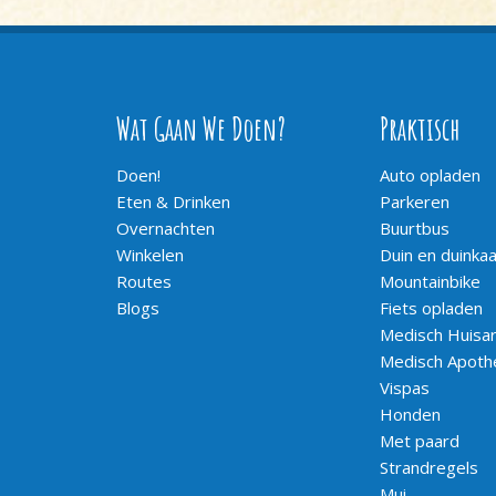
Wat Gaan We Doen?
Praktisch
Doen!
Auto opladen
Eten & Drinken
Parkeren
Overnachten
Buurtbus
Winkelen
Duin en duinka
Routes
Mountainbike
Blogs
Fiets opladen
Medisch Huisar
Medisch Apoth
Vispas
Honden
Met paard
Strandregels
Mui