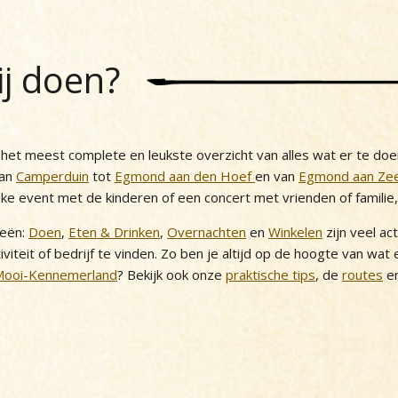
ij doen?
et meest complete en leukste overzicht van alles wat er te doe
van
Camperduin
tot
Egmond aan den Hoef
en van
Egmond aan Ze
uke event met de kinderen of een concert met vrienden of familie
ieën:
Doen
,
Eten & Drinken
,
Overnachten
en
Winkelen
zijn veel ac
iviteit of bedrijf te vinden. Zo ben je altijd op de hoogte van wat
Mooi-Kennemerland
? Bekijk ook onze
praktische tips
, de
routes
en