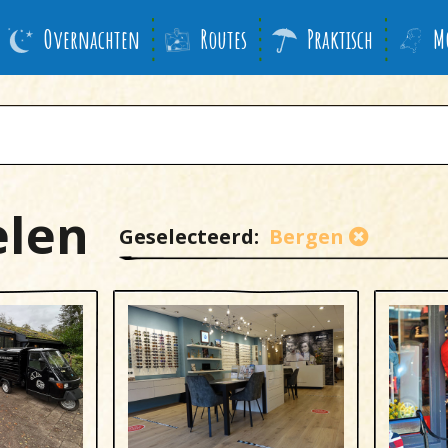
Overnachten
Routes
Praktisch
M
elen
Geselecteerd:
Bergen