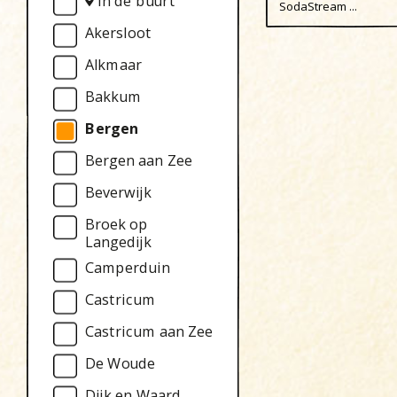
In de buurt
SodaStream ...
Akersloot
Alkmaar
Bakkum
Bergen
Bergen aan Zee
Beverwijk
Broek op
Langedijk
Camperduin
Castricum
Castricum aan Zee
De Woude
Dijk en Waard