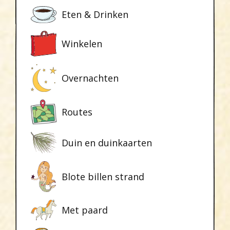
Eten & Drinken
Winkelen
Overnachten
Routes
Duin en duinkaarten
Blote billen strand
Met paard