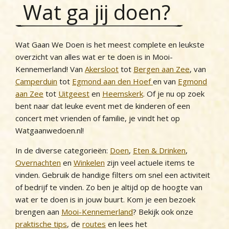
Wat ga jij doen?
Wat Gaan We Doen is het meest complete en leukste
overzicht van alles wat er te doen is in Mooi-
Kennemerland! Van
Akersloot
tot
Bergen aan Zee
, van
Camperduin
tot
Egmond aan den Hoef
en van
Egmond
aan Zee
tot
Uitgeest
en
Heemskerk
. Of je nu op zoek
bent naar dat leuke event met de kinderen of een
concert met vrienden of familie, je vindt het op
Watgaanwedoen.nl!
In de diverse categorieën:
Doen
,
Eten & Drinken
,
Overnachten
en
Winkelen
zijn veel actuele items te
vinden. Gebruik de handige filters om snel een activiteit
of bedrijf te vinden. Zo ben je altijd op de hoogte van
wat er te doen is in jouw buurt. Kom je een bezoek
brengen aan
Mooi-Kennemerland
? Bekijk ook onze
praktische tips
, de
routes
en lees het