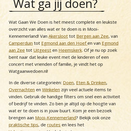
Wat ga jij doen?
Wat Gaan We Doen is het meest complete en leukste
overzicht van alles wat er te doen is in Mooi-
Kennemerland! Van
Akersloot
tot
Bergen aan Zee
, van
Camperduin
tot
Egmond aan den Hoef
en van
Egmond
aan Zee
tot
Uitgeest
en
Heemskerk
. Of je nu op zoek
bent naar dat leuke event met de kinderen of een
concert met vrienden of familie, je vindt het op
Watgaanwedoen.nl!
In de diverse categorieën:
Doen
,
Eten & Drinken
,
Overnachten
en
Winkelen
zijn veel actuele items te
vinden. Gebruik de handige filters om snel een activiteit
of bedrijf te vinden. Zo ben je altijd op de hoogte van
wat er te doen is in jouw buurt. Kom je een bezoek
brengen aan
Mooi-Kennemerland
? Bekijk ook onze
praktische tips
, de
routes
en lees het