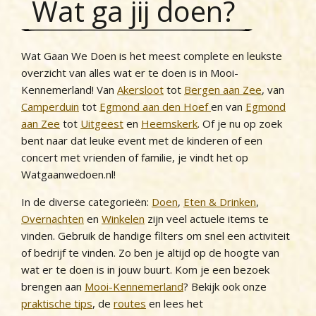
Wat ga jij doen?
Wat Gaan We Doen is het meest complete en leukste
overzicht van alles wat er te doen is in Mooi-
Kennemerland! Van
Akersloot
tot
Bergen aan Zee
, van
Camperduin
tot
Egmond aan den Hoef
en van
Egmond
aan Zee
tot
Uitgeest
en
Heemskerk
. Of je nu op zoek
bent naar dat leuke event met de kinderen of een
concert met vrienden of familie, je vindt het op
Watgaanwedoen.nl!
In de diverse categorieën:
Doen
,
Eten & Drinken
,
Overnachten
en
Winkelen
zijn veel actuele items te
vinden. Gebruik de handige filters om snel een activiteit
of bedrijf te vinden. Zo ben je altijd op de hoogte van
wat er te doen is in jouw buurt. Kom je een bezoek
brengen aan
Mooi-Kennemerland
? Bekijk ook onze
praktische tips
, de
routes
en lees het