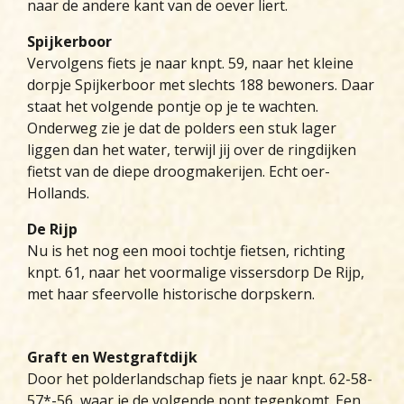
naar de andere kant van de oever liert.
Spijkerboor
Vervolgens fiets je naar knpt. 59, naar het kleine
dorpje Spijkerboor met slechts 188 bewoners. Daar
staat het volgende pontje op je te wachten.
Onderweg zie je dat de polders een stuk lager
liggen dan het water, terwijl jij over de ringdijken
fietst van de diepe droogmakerijen. Echt oer-
Hollands.
De Rijp
Nu is het nog een mooi tochtje fietsen, richting
knpt. 61, naar het voormalige vissersdorp De Rijp,
met haar sfeervolle historische dorpskern.
Graft en Westgraftdijk
Door het polderlandschap fiets je naar knpt. 62-58-
57*-56, waar je de volgende pont tegenkomt. Een