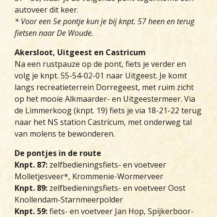
autoveer dit keer.
* Voor een 5e pontje kun je bij knpt. 57 heen en terug
fietsen naar De Woude.
Akersloot, Uitgeest en Castricum
Na een rustpauze op de pont, fiets je verder en
volg je knpt. 55-54-02-01 naar Uitgeest. Je komt
langs recreatieterrein Dorregeest, met ruim zicht
op het mooie Alkmaarder- en Uitgeestermeer. Via
de Limmerkoog (knpt. 19) fiets je via 18-21-22 terug
naar het NS station Castricum, met onderweg tal
van molens te bewonderen.
De pontjes in de route
Knpt. 87:
zelfbedieningsfiets- en voetveer
Molletjesveer*, Krommenie-Wormerveer
Knpt. 89:
zelfbedieningsfiets- en voetveer Oost
Knollendam-Starnmeerpolder
Knpt. 59:
fiets- en voetveer Jan Hop, Spijkerboor-