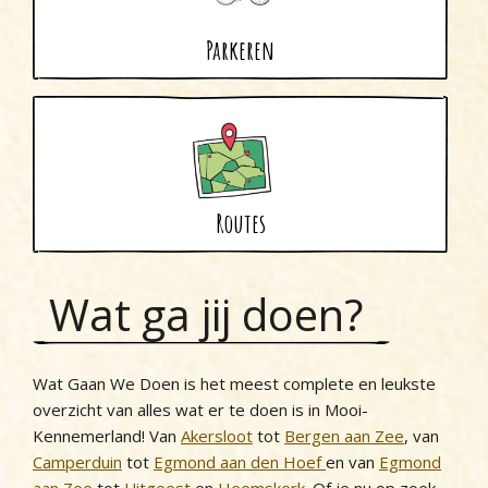
Parkeren
Routes
Wat ga jij doen?
Wat Gaan We Doen is het meest complete en leukste
overzicht van alles wat er te doen is in Mooi-
Kennemerland! Van
Akersloot
tot
Bergen aan Zee
, van
Camperduin
tot
Egmond aan den Hoef
en van
Egmond
aan Zee
tot
Uitgeest
en
Heemskerk
. Of je nu op zoek