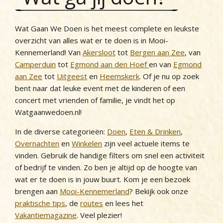
Wat Gaan We Doen is het meest complete en leukste
overzicht van alles wat er te doen is in Mooi-
Kennemerland! Van
Akersloot
tot
Bergen aan Zee
, van
Camperduin
tot
Egmond aan den Hoef
en van
Egmond
aan Zee
tot
Uitgeest
en
Heemskerk
. Of je nu op zoek
bent naar dat leuke event met de kinderen of een
concert met vrienden of familie, je vindt het op
Watgaanwedoen.nl!
In de diverse categorieën:
Doen
,
Eten & Drinken
,
Overnachten
en
Winkelen
zijn veel actuele items te
vinden. Gebruik de handige filters om snel een activiteit
of bedrijf te vinden. Zo ben je altijd op de hoogte van
wat er te doen is in jouw buurt. Kom je een bezoek
brengen aan
Mooi-Kennemerland
? Bekijk ook onze
praktische tips
, de
routes
en lees het
Vakantiemagazine
. Veel plezier!