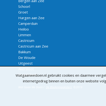
Bergen aan Zee
Schoorl
Groet
Hargen aan Zee
Camperduin
Heiloo
Limmen
Castricum
Castricum aan Zee
Bakkum
De Woude
Uitgeest
Akersloot
Heemskerk
Watgaanwedoen.nl gebruikt cookies en daarmee vergeli
internetgedrag binnen en buiten onze website vo
Wat Gaan We Doen /
De Bladenmaaksters
©2019