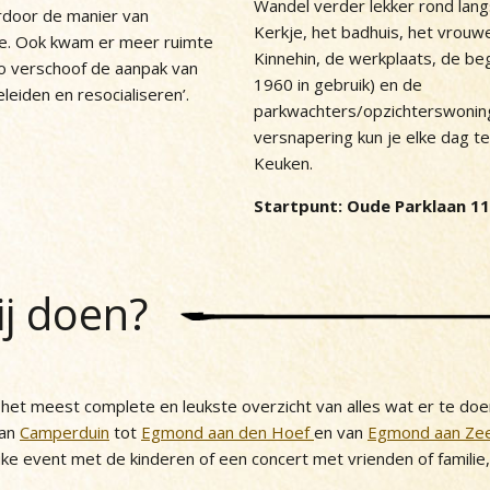
Wandel verder lekker rond langs
ardoor de manier van
Kerkje, het badhuis, het vrouw
e. Ook kwam er meer ruimte
Kinnehin, de werkplaats, de beg
zo verschoof de aanpak van
1960 in gebruik) en de
leiden en resocialiseren’.
parkwachters/opzichterswonin
versnapering kun je elke dag t
Keuken.
Startpunt: Oude Parklaan 1
ij doen?
et meest complete en leukste overzicht van alles wat er te doe
van
Camperduin
tot
Egmond aan den Hoef
en van
Egmond aan Ze
uke event met de kinderen of een concert met vrienden of familie