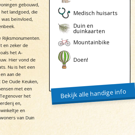
 woningen gebouwd,
n het landgoed, die
Medisch huisarts
l was beïnvloed,
Duin en
enbeek.
duinkaarten
e Rijksmonumenten.
Mountainbike
t en zeker de
oals het A-
Doen!
uw. Hier vond de
ats. Nu is het een
en aan de
nt De Oude Keuken,
 mensen met een
Bekijk alle handige info
 Tegenover het
erderij en,
winkeltje en
ewoners van Duin