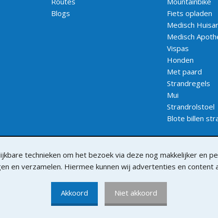
Routes
Mountainbike
Blogs
Fiets opladen
Medisch Huisar
Medisch Apoth
Vispas
Honden
Met paard
Strandregels
Mui
Strandrolstoel
Blote billen st
jkbare technieken om het bezoek via deze nog makkelijker en per
lgen en verzamelen. Hiermee kunnen wij advertenties en content
Akkoord
Niet akkoord