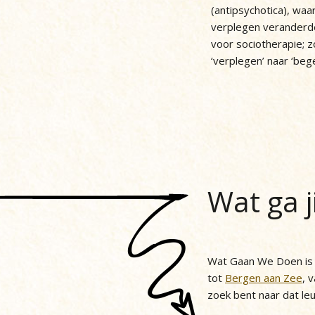
(antipsychotica), wa
verplegen veranderd
voor sociotherapie; 
‘verplegen’ naar ‘bege
Wat ga j
Wat Gaan We Doen is h
tot
Bergen aan Zee
, 
zoek bent naar dat le