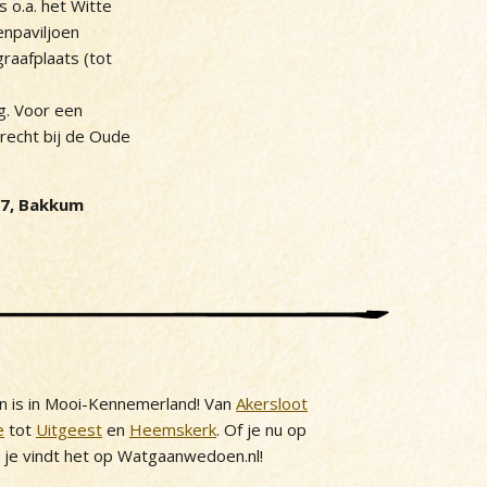
 o.a. het Witte
enpaviljoen
raafplaats (tot
g. Voor een
erecht bij de Oude
17, Bakkum
n is in Mooi-Kennemerland! Van
Akersloot
e
tot
Uitgeest
en
Heemskerk
. Of je nu op
, je vindt het op Watgaanwedoen.nl!