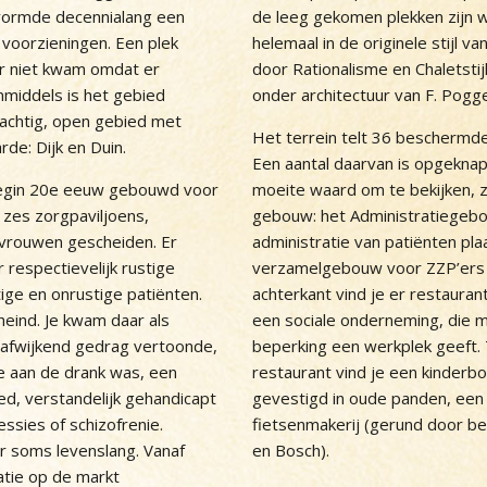
vormde decennialang een
de leeg gekomen plekken zijn
 voorzieningen. Een plek
helemaal in de originele stijl va
er niet kwam omdat er
door Rationalisme en Chaletstij
Inmiddels is het gebied
onder architectuur van F. Pogg
rachtig, open gebied met
Het terrein telt 36 beschermd
rde: Dijk en Duin.
Een aantal daarvan is opgeknap
egin 20e eeuw gebouwd voor
moeite waard om te bekijken, z
n zes zorgpaviljoens,
gebouw: het Administratiegebo
 vrouwen gescheiden. Er
administratie van patiënten pla
 respectievelijk rustige
verzamelgebouw voor ZZP’ers 
tige en onrustige patiënten.
achterkant vind je er restaura
eind. Je kwam daar als
een sociale onderneming, die
e afwijkend gedrag vertoonde,
beperking een werkplek geeft.
e aan de drank was, een
restaurant vind je een kinderbo
d, verstandelijk gehandicapt
gevestigd in oude panden, een 
ssies of schizofrenie.
fietsenmakerij (gerund door b
 soms levenslang. Vanaf
en Bosch).
tie op de markt