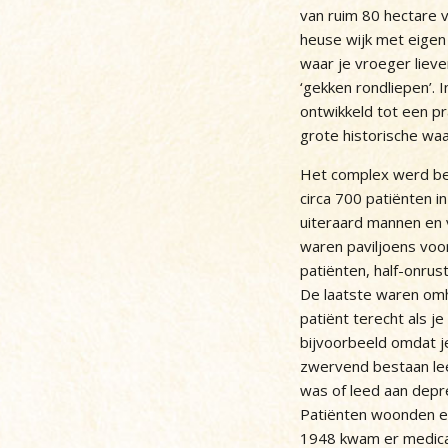
van ruim 80 hectare 
heuse wijk met eigen
waar je vroeger liev
‘gekken rondliepen’. 
ontwikkeld tot een p
grote historische waa
Het complex werd b
circa 700 patiënten i
uiteraard mannen en
waren paviljoens voor
patiënten, half-onrus
De laatste waren omh
patiënt terecht als j
bijvoorbeeld omdat j
zwervend bestaan lee
was of leed aan depre
Patiënten woonden er
1948 kwam er medica