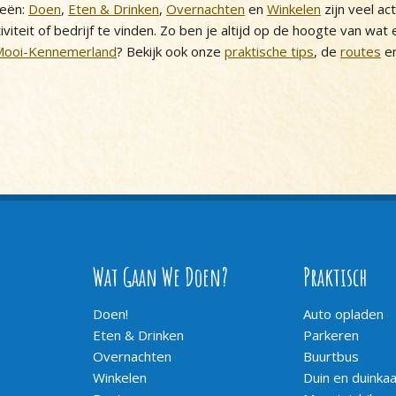
ieën:
Doen
,
Eten & Drinken
,
Overnachten
en
Winkelen
zijn veel ac
iviteit of bedrijf te vinden. Zo ben je altijd op de hoogte van wat
Mooi-Kennemerland
? Bekijk ook onze
praktische tips
, de
routes
en
Wat Gaan We Doen?
Praktisch
Doen!
Auto opladen
Eten & Drinken
Parkeren
Overnachten
Buurtbus
Winkelen
Duin en duinka