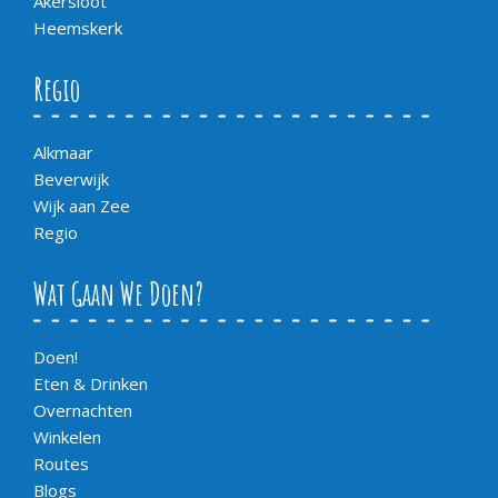
Akersloot
Heemskerk
Regio
Alkmaar
Beverwijk
Wijk aan Zee
Regio
Wat Gaan We Doen?
Doen!
Eten & Drinken
Overnachten
Winkelen
Routes
Blogs