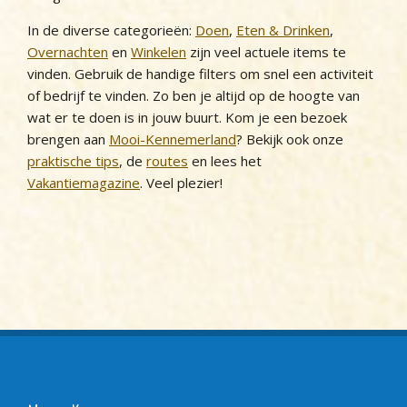
In de diverse categorieën:
Doen
,
Eten & Drinken
,
Overnachten
en
Winkelen
zijn veel actuele items te
vinden. Gebruik de handige filters om snel een activiteit
of bedrijf te vinden. Zo ben je altijd op de hoogte van
wat er te doen is in jouw buurt. Kom je een bezoek
brengen aan
Mooi-Kennemerland
? Bekijk ook onze
praktische tips
, de
routes
en lees het
Vakantiemagazine
. Veel plezier!