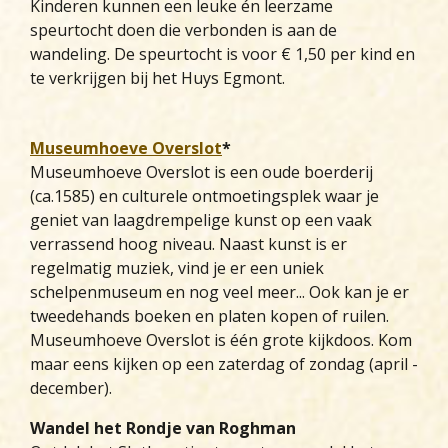
Kinderen kunnen een leuke én leerzame
speurtocht doen die verbonden is aan de
wandeling. De speurtocht is voor € 1,50 per kind en
te verkrijgen bij het Huys Egmont.
Museumhoeve Overslot
*
Museumhoeve Overslot is een oude boerderij
(ca.1585) en culturele ontmoetingsplek waar je
geniet van laagdrempelige kunst op een vaak
verrassend hoog niveau. Naast kunst is er
regelmatig muziek, vind je er een uniek
schelpenmuseum en nog veel meer... Ook kan je er
tweedehands boeken en platen kopen of ruilen.
Museumhoeve Overslot is één grote kijkdoos. Kom
maar eens kijken op een zaterdag of zondag (april -
december).
Wandel het Rondje van Roghman