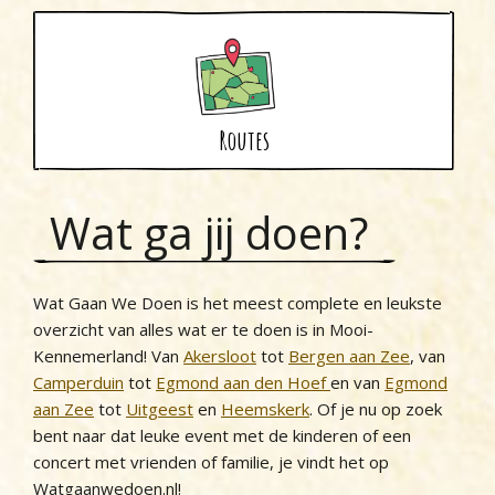
Routes
Wat ga jij doen?
Wat Gaan We Doen is het meest complete en leukste
overzicht van alles wat er te doen is in Mooi-
Kennemerland! Van
Akersloot
tot
Bergen aan Zee
, van
Camperduin
tot
Egmond aan den Hoef
en van
Egmond
aan Zee
tot
Uitgeest
en
Heemskerk
. Of je nu op zoek
bent naar dat leuke event met de kinderen of een
concert met vrienden of familie, je vindt het op
Watgaanwedoen.nl!