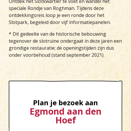
Ontdek het Slotkwartier te voet en wandel het
speciale Rondje van Roghman. Tijdens deze
ontdekkingsreis loop je een ronde door het
Slotpark, begeleid door vijf informatiepanelen.
* Dit gedeelte van de historische bebouwing
tegenover de slotruïne ondergaat in deze jaren een
grondige restauratie; de openingstijden zijn dus
onder voorbehoud (stand september 2021).
Plan je bezoek aan
Egmond aan den
Hoef