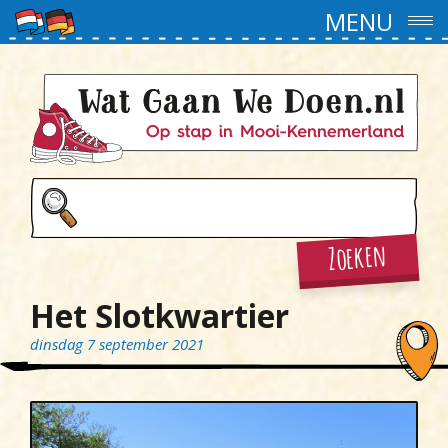
MENU
Zoeken
Het Slotkwartier
dinsdag 7 september 2021