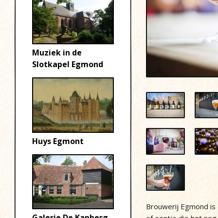
Muziek in de
Slotkapel Egmond
Huys Egmont
Brouwerij Egmond is 
Galerie De Kapberg