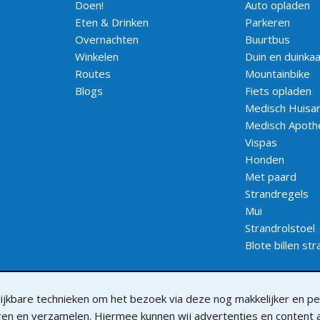
Doen!
Auto opladen
Eten & Drinken
Parkeren
Overnachten
Buurtbus
Winkelen
Duin en duinka
Routes
Mountainbike
Blogs
Fiets opladen
Medisch Huisar
Medisch Apoth
Vispas
Honden
Met paard
Strandregels
Mui
Strandrolstoel
Blote billen st
jkbare technieken om het bezoek via deze nog makkelijker en per
lgen en verzamelen. Hiermee kunnen wij advertenties en content