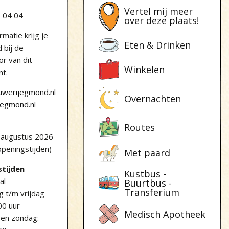
Vertel mij meer
3 04 04
over deze plaats!
rmatie krijg je
Eten & Drinken
d bij de
or van dit
Winkelen
t.
uwerijegmond.nl
Overnachten
jegmond.nl
Routes
 augustus 2026
openingstijden)
Met paard
tijden
Kustbus -
al
Buurtbus -
Transferium
 t/m vrijdag
00 uur
Medisch Apotheek
 en zondag: