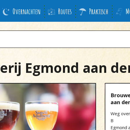
Overnachten
Routes
Praktisch
M
erij Egmond aan de
Brouwe
aan de
Weg over
B
Egmond a