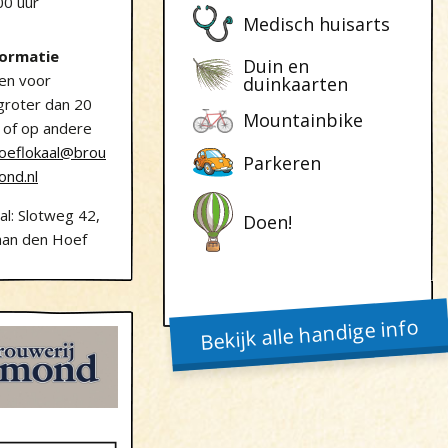
00 uur
Medisch huisarts
formatie
Duin en
en voor
duinkaarten
groter dan 20
Mountainbike
 of op andere
oeflokaal@brou
Parkeren
ond.nl
al: Slotweg 42,
Doen!
an den Hoef
Bekijk alle handige info