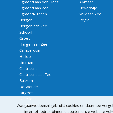
Egmond aan den Hoef
Alkmaar
Egmond aan Zee
Beverwijk
Egmond-Binnen
Wijk aan Zee
Bergen
Regio
Bergen aan Zee
Schoorl
Groet
Hargen aan Zee
Camperduin
Heiloo
Limmen
Castricum
Castricum aan Zee
Bakkum
De Woude
Uitgeest
Akersloot
Heemskerk
Watgaanwedoen.nl gebruikt cookies en daarmee vergeli
internetgedrag binnen en buiten onze website vo