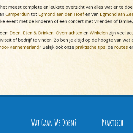
et meest complete en leukste overzicht van alles wat er te doe
van
Camperduin
tot
Egmond aan den Hoef
en van
Egmond aan Ze
uke event met de kinderen of een concert met vrienden of familie
ieën:
Doen
,
Eten & Drinken
,
Overnachten
en
Winkelen
zijn veel ac
iviteit of bedrijf te vinden. Zo ben je altijd op de hoogte van wat
Mooi-Kennemerland
? Bekijk ook onze
praktische tips
, de
routes
en
Wat Gaan We Doen?
Praktisch