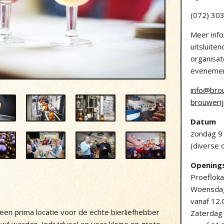
(072) 30
Meer info
uitsluiten
organisat
evenemen
info@bro
brouweri
Datum
zondag 9
(diverse 
Openings
Proefloka
Woensdag
vanaf 12.
een prima locatie voor de echte bierliefhebber
Zaterdag