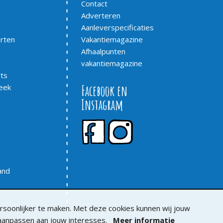
Contact
Adverteren
Aanleverspecificaties
arten
Vakantiemagazine
Afhaalpunten
vakantiemagazine
ts
eek
Facebook en
Instagram
rand
soonlijker te maken. Met deze cookies kunnen wij jouw
 aanpassen aan jouw interesses.
Meer informatie