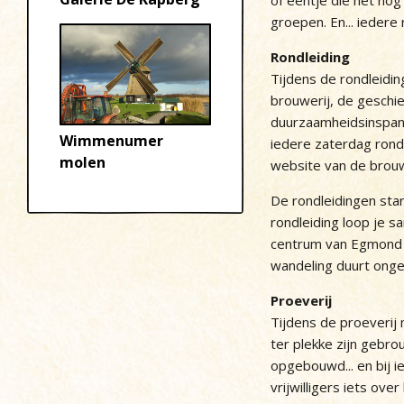
of eentje die het nog
groepen. En... iedere 
Rondleiding
Tijdens de rondleidin
brouwerij, de geschie
duurzaamheidsinspann
Wimmenumer
iedere zaterdag rond
molen
website van de brouw
De rondleidingen star
rondleiding loop je s
centrum van Egmond 
wandeling duurt onge
Proeverij
Tijdens de proeverij 
ter plekke zijn gebr
opgebouwd... en bij i
vrijwilligers iets over