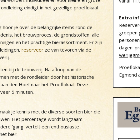
 wil worden. Individueel en voor kleine en grote
vanaf 11.
rondleiding eindigt in het gezellige proeflokaal.
Extra in
Reserver
g hoor je over de belangrijke items rond de
groepen 
denis, het brouwproces, de grondstoffen, alle
personen
ingen en het prachtige bierassortiment. Er zijn
dagen:
pr
leidingen,
reserveer
ze van tevoren via de
werijegm
erij.
Proefloka
ten bij de brouwerij. Na afloop van de
Egmond a
amen met de rondleider door het historische
aan den Hoef naar het Proeflokaal. Deze
veer 5 minuten.
maak je kennis met de diverse soorten bier die
ouwen. Het percentage wordt langzaam
edere 'gang' vertelt een enthousiaste
 het bier.