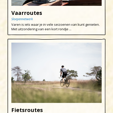
Egmond aan Zee
Vaarroutes
Groet
Sloepennetwerk
Hargen aan Zee
Varen is iets waar je in vele seizoenen van kunt genieten.
Met uitzondering van een kort rondje ...
Heemskerk
Heerhugowaard
Heiloo
Limmen
Regio
Schoorl
Sint Maartenszee
Uitgeest
Wijk aan Zee
Fietsroutes