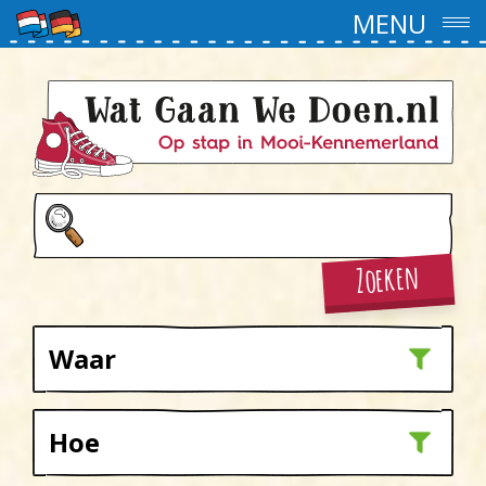
MENU
Zoeken
Waar
In de buurt
Hoe
Akersloot
Alkmaar