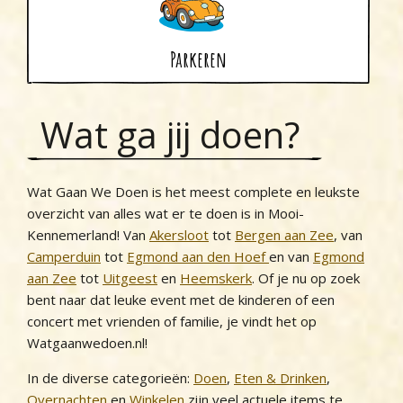
Parkeren
Wat ga jij doen?
Wat Gaan We Doen is het meest complete en leukste
overzicht van alles wat er te doen is in Mooi-
Kennemerland! Van
Akersloot
tot
Bergen aan Zee
, van
Camperduin
tot
Egmond aan den Hoef
en van
Egmond
aan Zee
tot
Uitgeest
en
Heemskerk
. Of je nu op zoek
bent naar dat leuke event met de kinderen of een
concert met vrienden of familie, je vindt het op
Watgaanwedoen.nl!
In de diverse categorieën:
Doen
,
Eten & Drinken
,
Overnachten
en
Winkelen
zijn veel actuele items te