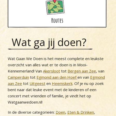
Uitgeest
Wijk aan Zee
Routes
Wat ga jij doen?
Wat Gaan We Doen is het meest complete en leukste
overzicht van alles wat er te doen is in Mooi-
Kennemerland! Van
Akersloot
tot
Bergen aan Zee
, van
Camperduin
tot
Egmond aan den Hoef
en van
Egmond
aan Zee
tot
Uitgeest
en
Heemskerk
. Of je nu op zoek
bent naar dat leuke event met de kinderen of een
concert met vrienden of familie, je vindt het op
Watgaanwedoen.nl!
In de diverse categorieën:
Doen
,
Eten & Drinken
,