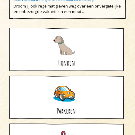
Droom jij ook regelmatig even weg over een onvergetelijke
Egmond aan den Hoef
en onbezorgde vakantie in een mooi ...
Egmond-Binnen
Egmond aan Zee
Groet
Hargen aan Zee
Heemskerk
Honden
Heerhugowaard
Heiloo
Limmen
Regio
Parkeren
Schoorl
Sint Maartenszee