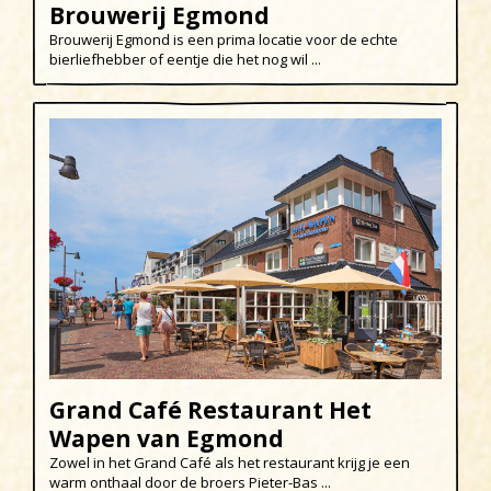
Brouwerij Egmond
Schoorl
Brouwerij Egmond is een prima locatie voor de echte
Sint Maartenszee
bierliefhebber of eentje die het nog wil ...
Uitgeest
Wijk aan Zee
Grand Café Restaurant Het
Wapen van Egmond
Zowel in het Grand Café als het restaurant krijg je een
warm onthaal door de broers Pieter-Bas ...