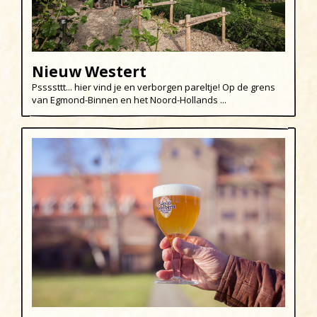
Vis
De Woude
Dijk en Waard
Nieuw Westert
Egmond aan den Hoef
Pssssttt... hier vind je en verborgen pareltje! Op de grens
Egmond-Binnen
van Egmond-Binnen en het Noord-Hollands ...
Egmond aan Zee
Groet
Hargen aan Zee
Heemskerk
Heerhugowaard
Heiloo
Limmen
Regio