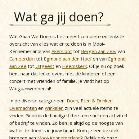
Wat ga jij doen?
Wat Gaan We Doen is het meest complete en leukste
overzicht van alles wat er te doen is in Mooi-
Kennemerland! Van
Akersloot
tot
Bergen aan Zee
, van
Camperduin
tot
Egmond aan den Hoef
en van
Egmond
aan Zee
tot
Uitgeest
en
Heemskerk
. Of je nu op zoek
bent naar dat leuke event met de kinderen of een
concert met vrienden of familie, je vindt het op
Watgaanwedoen.nl!
In de diverse categorieën:
Doen
,
Eten & Drinken
,
Overnachten
en
Winkelen
zijn veel actuele items te
vinden. Gebruik de handige filters om snel een activiteit
of bedrijf te vinden. Zo ben je altijd op de hoogte van
wat er te doen is in jouw buurt. Kom je een bezoek
brengen aan
Mooi-Kennemerland
? Bekijk ook onze