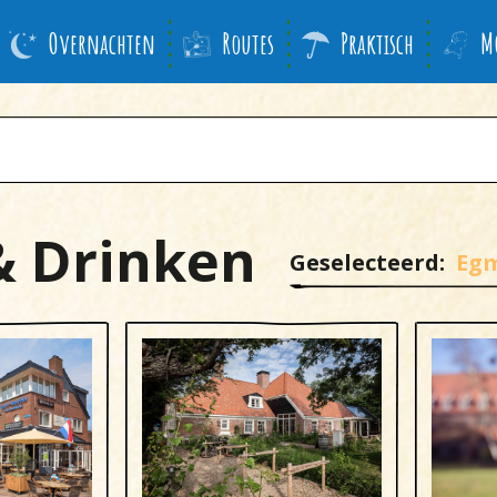
Overnachten
Routes
Praktisch
M
& Drinken
Geselecteerd:
Eg