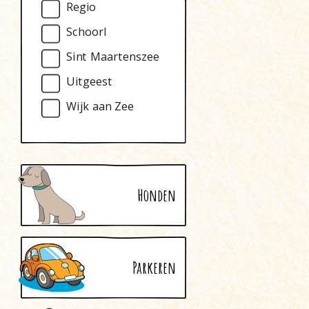
Regio
Schoorl
Sint Maartenszee
Uitgeest
Wijk aan Zee
Honden
Parkeren