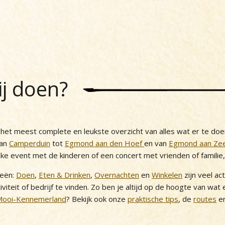
ij doen?
et meest complete en leukste overzicht van alles wat er te doe
van
Camperduin
tot
Egmond aan den Hoef
en van
Egmond aan Ze
uke event met de kinderen of een concert met vrienden of familie
ieën:
Doen
,
Eten & Drinken
,
Overnachten
en
Winkelen
zijn veel ac
iviteit of bedrijf te vinden. Zo ben je altijd op de hoogte van wat
Mooi-Kennemerland
? Bekijk ook onze
praktische tips
, de
routes
en