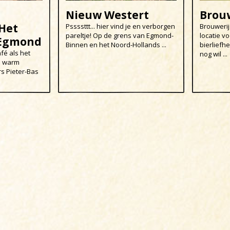
Nieuw Westert
Brou
Het
Pssssttt... hier vind je en verborgen
Brouwerij
pareltje! Op de grens van Egmond-
locatie v
 Egmond
Binnen en het Noord-Hollands ...
bierliefh
fé als het
nog wil ...
en warm
s Pieter-Bas