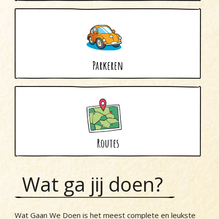
Vis
De Woude
Dijk en Waard
Egmond aan den Hoef
Parkeren
Egmond-Binnen
Egmond aan Zee
Groet
Hargen aan Zee
Heemskerk
Routes
Heerhugowaard
Heiloo
Wat ga jij doen?
Limmen
Regio
Wat Gaan We Doen is het meest complete en leukste