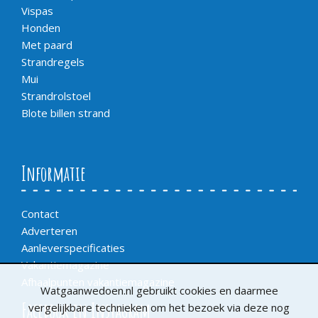
Vispas
Honden
Met paard
Strandregels
Mui
Strandrolstoel
Blote billen strand
Informatie
Contact
Adverteren
Aanleverspecificaties
Vakantiemagazine
Afhaalpunten vakantiemagazine
Watgaanwedoen.nl gebruikt cookies en daarmee
Facebook en Instagram
vergelijkbare technieken om het bezoek via deze nog