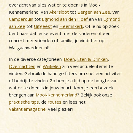
Schoorl
overzicht van alles wat er te doen is in Mooi-
Kennemerland! Van
Akersloot
tot
Bergen aan Zee
, van
Sint Maartenszee
Camperduin
tot
Egmond aan den Hoef
en van
Egmond
Uitgeest
aan Zee
tot
Uitgeest
en
Heemskerk
. Of je nu op zoek
bent naar dat leuke event met de kinderen of een
Wijk aan Zee
concert met vrienden of familie, je vindt het op
Watgaanwedoen.nl!
In de diverse categorieën:
Doen
,
Eten & Drinken
,
Overnachten
en
Winkelen
zijn veel actuele items te
vinden. Gebruik de handige filters om snel een activiteit
of bedrijf te vinden. Zo ben je altijd op de hoogte van
wat er te doen is in jouw buurt. Kom je een bezoek
brengen aan
Mooi-Kennemerland
? Bekijk ook onze
praktische tips
, de
routes
en lees het
Vakantiemagazine
. Veel plezier!