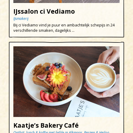
Schoorl
IJssalon ci Vediamo
Sint Maartenszee
IJsmakerij
Uitgeest
Bij ci Vediamo vind je puur en ambachtelijk schepijs in 24
verschillende smaken, dagelijks ...
Wijk aan Zee
Kaatje’s Bakery Café
Ontbijt, lunch & koffie met liefde in Alkmaar, Bergen & Heiloo