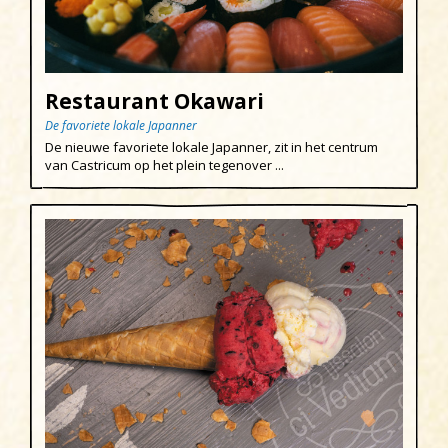
Vis
De Woude
Dijk en Waard
Restaurant Okawari
Egmond aan den Hoef
De favoriete lokale Japanner
Egmond-Binnen
De nieuwe favoriete lokale Japanner, zit in het centrum
van Castricum op het plein tegenover ...
Egmond aan Zee
Groet
Hargen aan Zee
Heemskerk
Heerhugowaard
Heiloo
Limmen
Regio