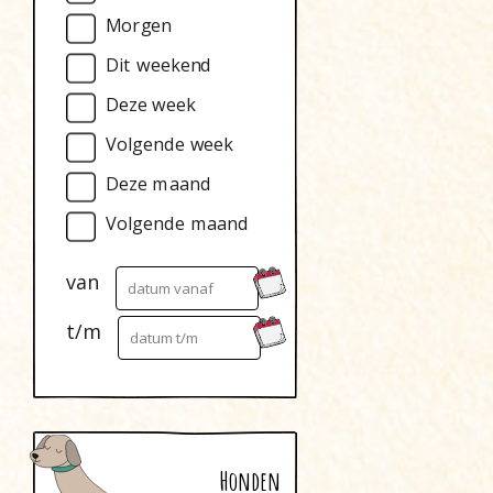
Morgen
Dit weekend
Deze week
Volgende week
Deze maand
Volgende maand
van
t/m
Honden