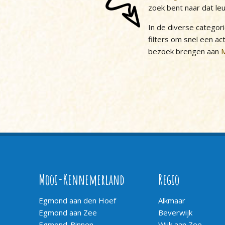
zoek bent naar dat le
In de diverse categor
filters om snel een act
bezoek brengen aan
Mooi-Kennemerland
Regio
Egmond aan den Hoef
Alkmaar
Egmond aan Zee
Beverwijk
Egmond-Binnen
Wijk aan Zee