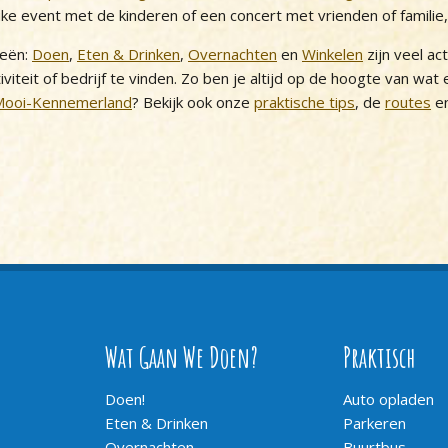
uke event met de kinderen of een concert met vrienden of familie
ieën:
Doen
,
Eten & Drinken
,
Overnachten
en
Winkelen
zijn veel ac
iviteit of bedrijf te vinden. Zo ben je altijd op de hoogte van wat
Mooi-Kennemerland
? Bekijk ook onze
praktische tips
, de
routes
en
Wat Gaan We Doen?
Praktisch
Doen!
Auto opladen
Eten & Drinken
Parkeren
Overnachten
Buurtbus