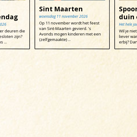
Sint Maarten
Spoo
ndag
duin 
woensdag 11 november 2026
Op 11 november wordt het feest
2026
Het hele ja
van Sint-Maarten gevierd. 's
er deuren die
Wil je ni
Avonds mogen kinderen met een
sloten zijn?
liever wa
(zelfgemaakte) ...
 ...
erbij? Dan