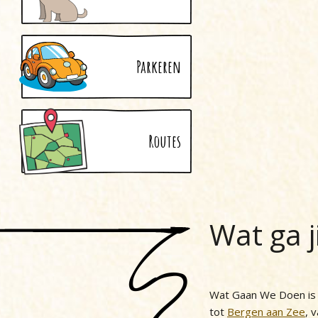
Parkeren
Routes
Wat ga j
Wat Gaan We Doen is h
tot
Bergen aan Zee
, 