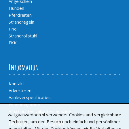
Angelschein
Hunden
Pferdreiten
Strandregeln
Priel
Strandrollstuhl
FKK
Information
Kontakt
Adverteren
Aanleverspecificaties
Ferienmagazine
Afhaalpunten vakantiemagazine
watgaanwedoen.nl verwendet Cookies und vergleichbare
Facebook und Instagram
Techniken, um den Besuch noch einfach und persönlicher
zu gestalten. Mit den Cookies können wir Ihr Verhalten im