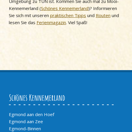
Umgebung zu TUN ist. Kommen Sie auch mal zu Mooi-
Kennemerland (
Schönes Kennemerland
)? Informieren
Sie sich mit unseren
praktischen Tipps
und
Routen
und
lesen Sie das
Ferienmagazin
. Viel Spaß!
Schönes Kennemerland
Egmond aan den Hoef
Egmond aan Zee
Egmond-Binnen