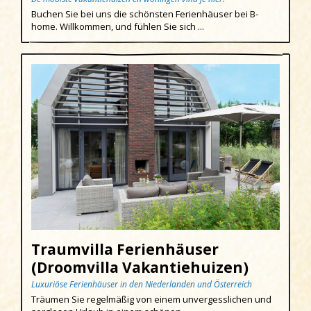
Buchen Sie bei uns die schönsten Ferienhäuser bei B-
Egmond aan den Hoef
home. Willkommen, und fühlen Sie sich ...
Egmond-Binnen
Egmond aan Zee
Groet
Hargen aan Zee
Heemskerk
Heerhugowaard
Heiloo
Limmen
Region
Traumvilla Ferienhäuser
(Droomvilla Vakantiehuizen)
Schoorl
Luxuriöse Ferienhäuser in den Niederlanden und Österreich
Sint Maartenszee
Träumen Sie regelmäßig von einem unvergesslichen und