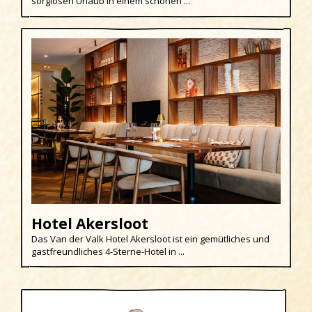
sorglosen Urlaub in einem schönen ...
Uitgeest
Wijk aan Zee
Hotel Akersloot
Das Van der Valk Hotel Akersloot ist ein gemütliches und
gastfreundliches 4-Sterne-Hotel in ...