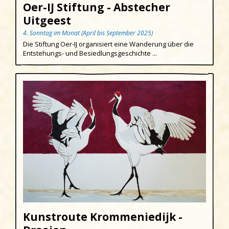
Uitgeest
Oer-IJ Stiftung - Abstecher
Uitgeest
Wijk aan Zee
4. Sonntag im Monat (April bis September 2025)
Die Stiftung Oer-IJ organisiert eine Wanderung über die
Entstehungs- und Besiedlungsgeschichte ...
Kunstroute Krommeniedijk -