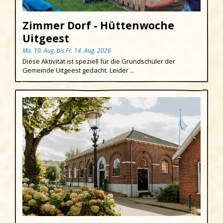
Ostern
Egmond aan den Hoef
Zimmer Dorf - Hüttenwoche
Königstag
Egmond-Binnen
Uitgeest
Egmond aan Zee
Mo. 10. Aug. bis Fr. 14. Aug. 2026
Diese Aktivität ist speziell für die Grundschüler der
Groet
Gemeinde Uitgeest gedacht. Leider ...
Hargen aan Zee
Heemskerk
Heerhugowaard
Heiloo
Limmen
Region
Schoorl
Sint Maartenszee