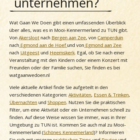
unternehmen?
Wat Gaan We Doen gibt einen umfassenden Überblick
über alles, was es in Mooi-Kennermerland zu TUN gibt.
Von
Akersloot
nach
Bergen aan Zee
, von
Camperduin
nach
Egmond aan de Hoef
und von
Egmond aan Zee
nach
Uitgeest
und
Heemskerk
. Egal, ob Sie nach einer
Veranstaltung mit den Kindern oder einem Konzert mit
Freunden oder der Familie suchen, Sie finden es bei
watgaanwedoen.nl
Viele aktuelle Artikel finde Sie aufgeteilt in den
verschiedenen Kategorien:
Aktivitäten
,
Essen & Trinken
,
Übernachten
und
Shoppen
. Nutzen Sie die praktischen
Filter, um eine Aktivität oder ein Unternehmen schnell zu
finden. Auf diese Weise wissen Sie immer, was in Ihrer
Umgebung zu TUN ist. Kommen Sie auch mal zu Mooi-
Kennemerland (
Schönes Kennemerland
)? Informieren
Sie sich mit unseren
praktischen Tipps
und
Routen
und