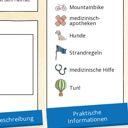
Mountainbike
medizinisch-
apotheken
Hunde
Strandregeln
medizinische Hilfe
Tun!
Praktische
eschreibung
Informationen