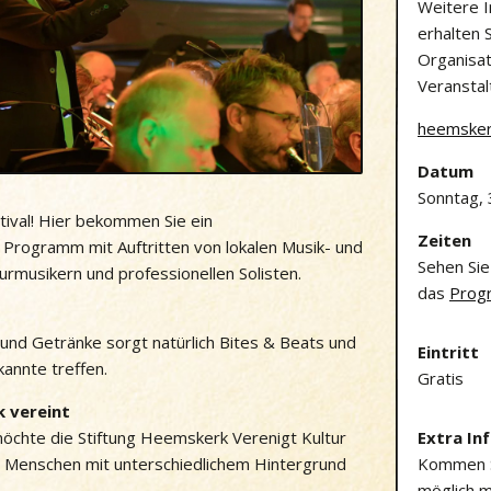
Weitere 
erhalten 
Organisat
Veranstal
heemskerk
Datum
Sonntag, 
stival! Hier bekommen Sie ein
Zeiten
Programm mit Auftritten von lokalen Musik- und
Sehen Sie
rmusikern und professionellen Solisten.
das
Prog
 und Getränke sorgt natürlich Bites & Beats und
Eintritt
annte treffen.
Gratis
 vereint
möchte die Stiftung Heemskerk Verenigt Kultur
Extra In
nd Menschen mit unterschiedlichem Hintergrund
Kommen 
möglich m