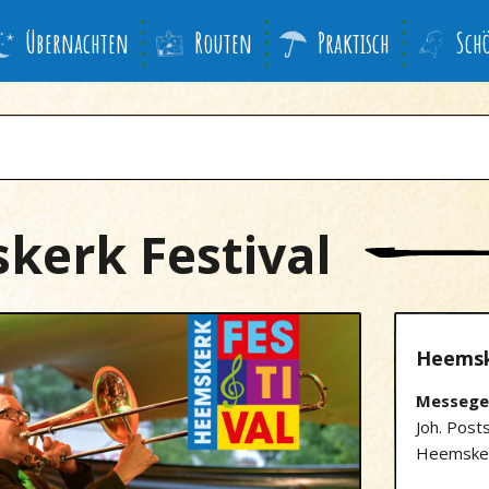
Übernachten
Routen
Praktisch
Sch
kerk Festival
Heemsk
Messege
Joh. Post
Heemske