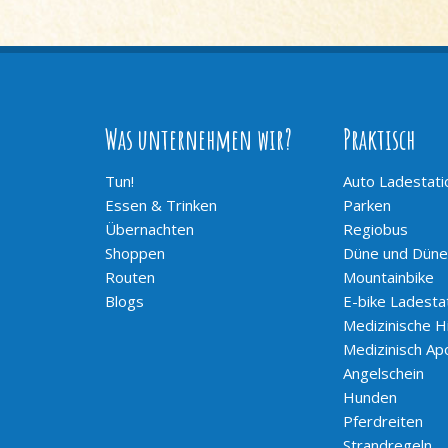
Was unternehmen wir?
Praktisch
Tun!
Auto Ladestati
Essen & Trinken
Parken
Übernachten
Regiobus
Shoppen
Düne und Düne
Routen
Mountainbike
Blogs
E-bike Ladesta
Medizinische Hi
Medizinisch Ap
Angelschein
Hunden
Pferdreiten
Strandregeln