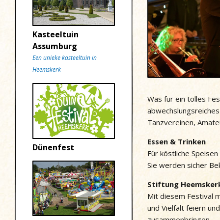
Kasteeltuin
Assumburg
Een unieke kasteeltuin in
Heemskerk
Was für ein tolles Fe
abwechslungsreiches 
Tanzvereinen, Amateu
Essen & Trinken
Dünenfest
Für köstliche Speisen
Sie werden sicher Bek
Stiftung Heemskerk
Mit diesem Festival 
und Vielfalt feiern u
zusammenbringen.