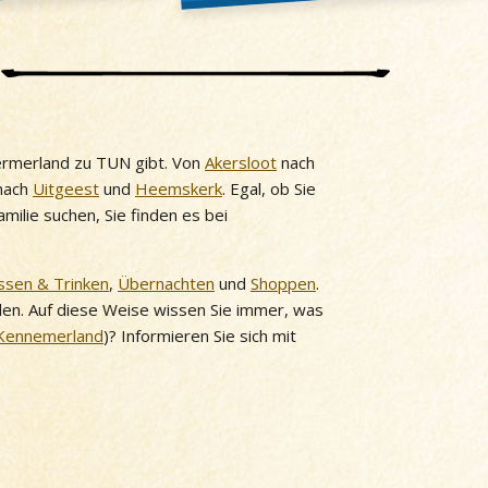
ermerland zu TUN gibt. Von
Akersloot
nach
nach
Uitgeest
und
Heemskerk
. Egal, ob Sie
ilie suchen, Sie finden es bei
ssen & Trinken
,
Übernachten
und
Shoppen
.
nden. Auf diese Weise wissen Sie immer, was
Kennemerland
)? Informieren Sie sich mit