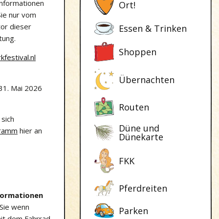
Informationen
Ort!
Sie nur vom
or dieser
Essen & Trinken
tung.
Shoppen
festival.nl
Übernachten
31. Mai 2026
Routen
 sich
Düne und
ramm
hier an
Dünekarte
FKK
Pferdreiten
formationen
Sie wenn
Parken
it dem Fahrrad.