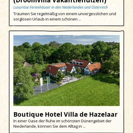
(Droomvilla Vakantiehuizen)
Egmond aan den Hoef
Luxuriöse Ferienhäuser in den Niederlanden und Österreich
Träumen Sie regelmäßig von einem unvergesslichen und
Egmond-Binnen
sorglosen Urlaub in einem schönen ...
Egmond aan Zee
Groet
Hargen aan Zee
Heemskerk
Heerhugowaard
Heiloo
Limmen
Region
Boutique Hotel Villa de Hazelaar
Schoorl
In einer Oase der Ruhe im schönsten Dünengebiet der
Sint Maartenszee
Niederlande, können Sie dem Alltag in ...