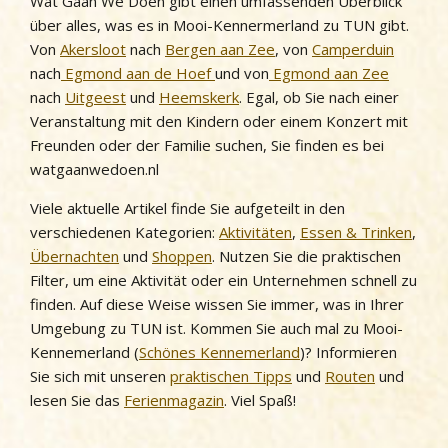
Wat Gaan We Doen gibt einen umfassenden Überblick
über alles, was es in Mooi-Kennermerland zu TUN gibt.
Von
Akersloot
nach
Bergen aan Zee
, von
Camperduin
nach
Egmond aan de Hoef
und von
Egmond aan Zee
nach
Uitgeest
und
Heemskerk
. Egal, ob Sie nach einer
Veranstaltung mit den Kindern oder einem Konzert mit
Freunden oder der Familie suchen, Sie finden es bei
watgaanwedoen.nl
Viele aktuelle Artikel finde Sie aufgeteilt in den
verschiedenen Kategorien:
Aktivitäten
,
Essen & Trinken
,
Übernachten
und
Shoppen
. Nutzen Sie die praktischen
Filter, um eine Aktivität oder ein Unternehmen schnell zu
finden. Auf diese Weise wissen Sie immer, was in Ihrer
Umgebung zu TUN ist. Kommen Sie auch mal zu Mooi-
Kennemerland (
Schönes Kennemerland
)? Informieren
Sie sich mit unseren
praktischen Tipps
und
Routen
und
lesen Sie das
Ferienmagazin
. Viel Spaß!