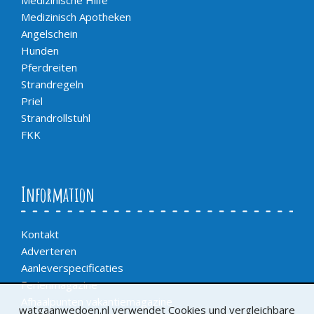
Medizinisch Apotheken
Angelschein
Hunden
Pferdreiten
Strandregeln
Priel
Strandrollstuhl
FKK
Information
Kontakt
Adverteren
Aanleverspecificaties
Ferienmagazine
Afhaalpunten vakantiemagazine
watgaanwedoen.nl verwendet Cookies und vergleichbare