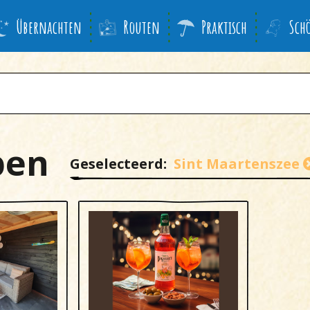
Übernachten
Routen
Praktisch
Sch
pen
Geselecteerd:
Sint Maartenszee