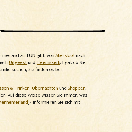
ermerland zu TUN gibt. Von
Akersloot
nach
nach
Uitgeest
und
Heemskerk
. Egal, ob Sie
ilie suchen, Sie finden es bei
ssen & Trinken
,
Übernachten
und
Shoppen
.
nden. Auf diese Weise wissen Sie immer, was
Kennemerland
)? Informieren Sie sich mit