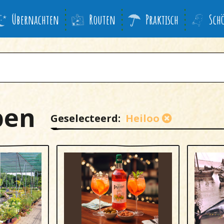
Übernachten
Routen
Praktisch
Sch
pen
Geselecteerd:
Heiloo