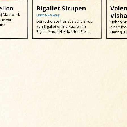
eiloo
Bigallet Sirupen
Vole
Vish
rij Maatwerk
Online-Verkauf
äche von
Der leckerste französische Sirup
Haben Sie
 m2
von Bigallet online kaufen im
einen lec
Bigalletshop. Hier kaufen Sie: ...
Hering, ei