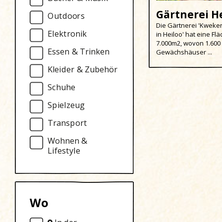
Gärtnerei H
Outdoors
Die Gärtnerei 'Kweke
Elektronik
in Heiloo' hat eine Fl
7.000m2, wovon 1.600
Essen & Trinken
Gewächshäuser ...
Kleider & Zubehör
Schuhe
Spielzeug
Transport
Wohnen &
Lifestyle
Wo