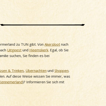
ermerland zu TUN gibt. Von
Akersloot
nach
nach
Uitgeest
und
Heemskerk
. Egal, ob Sie
ilie suchen, Sie finden es bei
ssen & Trinken
,
Übernachten
und
Shoppen
.
nden. Auf diese Weise wissen Sie immer, was
Kennemerland
)? Informieren Sie sich mit