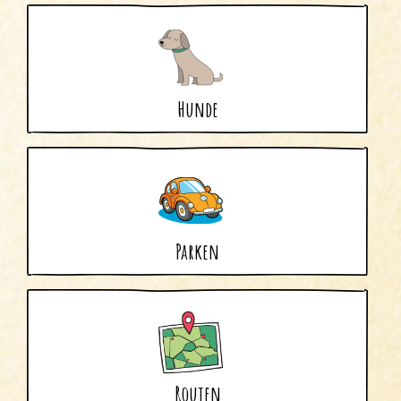
Uitgeest
Wijk aan Zee
Hunde
Parken
Routen