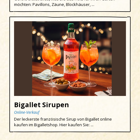
möchten: Pavillons, Zäune, Blockhäuser, ...
Egmond aan den Hoef
Egmond-Binnen
Egmond aan Zee
Groet
Hargen aan Zee
Heemskerk
Heerhugowaard
Heiloo
Limmen
Bigallet Sirupen
Region
Online-Verkauf
Der leckerste französische Sirup von Bigallet online
Schoorl
kaufen im Bigalletshop. Hier kaufen Sie: ...
Sint Maartenszee