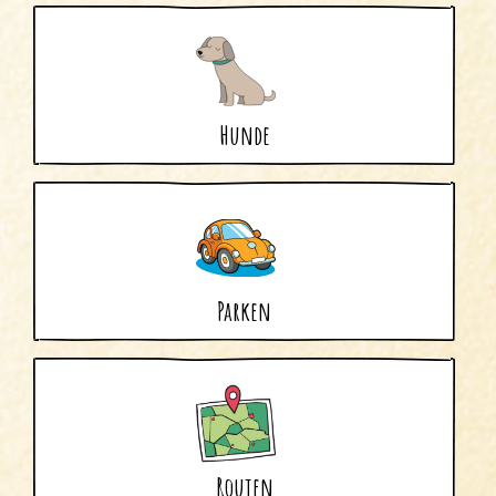
Uitgeest
Wijk aan Zee
Hunde
Parken
Routen