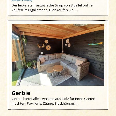
Der leckerste französische Sirup von Bigallet online
Egmond aan den Hoef
kaufen im Bigalletshop. Hier kaufen Sie: ...
Egmond-Binnen
Egmond aan Zee
Groet
Hargen aan Zee
Heemskerk
Heerhugowaard
Heiloo
Limmen
Region
Gerbie
Gerbie bietet alles, was Sie aus Holz für Ihren Garten
Schoorl
möchten: Pavillons, Zäune, Blockhäuser, ...
Sint Maartenszee