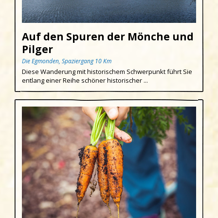
Egmond aan Zee
Groet
Auf den Spuren der Mönche und
Hargen aan Zee
Pilger
Heemskerk
Die Egmonden, Spaziergang 10 Km
Diese Wanderung mit historischem Schwerpunkt führt Sie
Heerhugowaard
entlang einer Reihe schöner historischer ...
Heiloo
Limmen
Region
Schoorl
Sint Maartenszee
Uitgeest
Wijk aan Zee