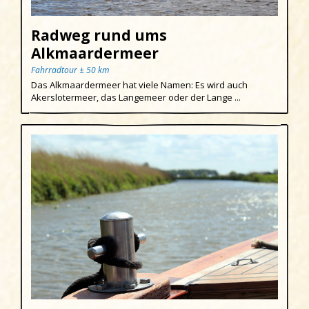
Egmond aan Zee
Radweg rund ums
Groet
Alkmaardermeer
Hargen aan Zee
Fahrradtour ± 50 km
Das Alkmaardermeer hat viele Namen: Es wird auch
Heemskerk
Akerslotermeer, das Langemeer oder der Lange ...
Heerhugowaard
Heiloo
Limmen
Region
Schoorl
Sint Maartenszee
Uitgeest
Wijk aan Zee