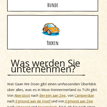
Hunde
Parken
Was werden Sie
unternehmen?
Wat Gaan We Doen gibt einen umfassenden Überblick
über alles, was es in Mooi-Kennermerland zu TUN gibt.
Von
Akersloot
nach
Bergen aan Zee
, von
Camperduin
nach
Egmond aan de Hoef
und von
Egmond aan Zee
nach
Uitgeest
und
Heemskerk
. Egal, ob Sie nach einer