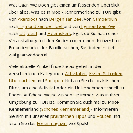
Schoorl
Wat Gaan We Doen gibt einen umfassenden Überblick
über alles, was es in Mooi-Kennermerland zu TUN gibt.
Sint Maartenszee
Von
Akersloot
nach
Bergen aan Zee
, von
Camperduin
Uitgeest
nach
Egmond aan de Hoef
und von
Egmond aan Zee
nach
Uitgeest
und
Heemskerk
. Egal, ob Sie nach einer
Wijk aan Zee
Veranstaltung mit den Kindern oder einem Konzert mit
Freunden oder der Familie suchen, Sie finden es bei
watgaanwedoen.nl
Viele aktuelle Artikel finde Sie aufgeteilt in den
verschiedenen Kategorien:
Aktivitäten
,
Essen & Trinken
,
Übernachten
und
Shoppen
. Nutzen Sie die praktischen
Filter, um eine Aktivität oder ein Unternehmen schnell zu
finden. Auf diese Weise wissen Sie immer, was in Ihrer
Umgebung zu TUN ist. Kommen Sie auch mal zu Mooi-
Kennemerland (
Schönes Kennemerland
)? Informieren
Sie sich mit unseren
praktischen Tipps
und
Routen
und
lesen Sie das
Ferienmagazin
. Viel Spaß!